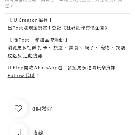
任。
【 U Creator 招募 】
出Post賺現金獎賞 l
登記《社群創作有價企劃》
【 睇Post + 參加品牌活動 】
瀏覽更多社群
打卡
丶
旅遊
丶
美食
丶
親子
丶
寵物
丶
扮靚
攻略
及
活動情報
U Blog開咗WhatsApp啦！發掘更多吃喝玩樂資訊！
Follow 我哋
！
0個讚好
收藏