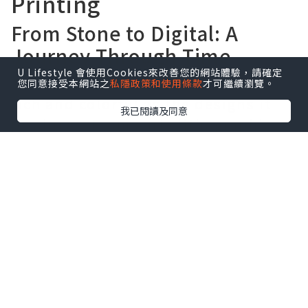
Printing
From Stone to Digital: A
Journey Through Time
U Lifestyle 會使用Cookies來改善您的網站體驗，請確定
The history of poster printing is as
您同意接受本網站之
私隱政策和使用條款
才可繼續瀏覽。
rich and colorful as the designs it
我已閱讀及同意
produces. From early lithographic
processes to the advanced digital
printing technologies of today, the
evolution of poster printing mirrors
the advancements in technology and
shifts in cultural trends.
Breaking the Mold:
Innovations in Printing
Technology