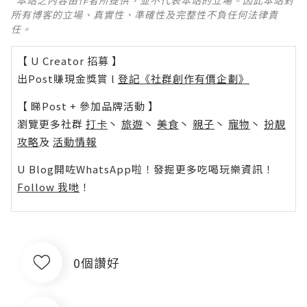
*本站之內容由作者所提供，並不代表本站的立場。因此本站對
所有博客的立場、真實性、準確性及完整性不負任何法律責
任。
【 U Creator 招募 】
出Post賺現金獎賞 l
登記《社群創作有價企劃》
【 睇Post + 參加品牌活動 】
瀏覽更多社群
打卡
丶
旅遊
丶
美食
丶
親子
丶
寵物
丶
扮靚
攻略
及
活動情報
U Blog開咗WhatsApp啦！發掘更多吃喝玩樂資訊！
Follow 我哋
！
0個讚好