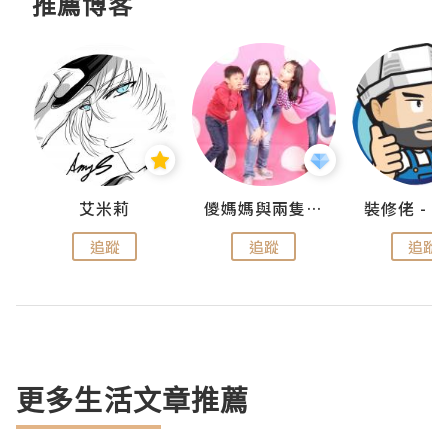
推薦博客
點滴
艾米莉
儍媽媽與兩隻小魔怪之家
追蹤
追蹤
追蹤
更多生活文章推薦