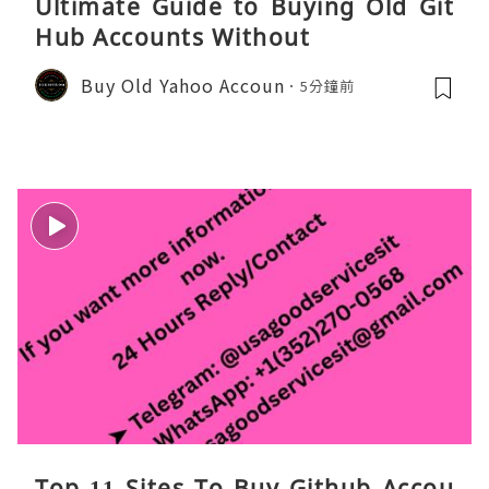
Ultimate Guide to Buying Old Git
Hub Accounts Without
Buy Old Yahoo Accoun
5分鐘前
Top 11 Sites To Buy Github Accou