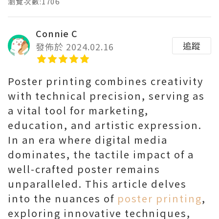
瀏覽次數:1706
Connie C
追蹤
發佈於 2024.02.16
Poster printing combines creativity
with technical precision, serving as
a vital tool for marketing,
education, and artistic expression.
In an era where digital media
dominates, the tactile impact of a
well-crafted poster remains
unparalleled. This article delves
into the nuances of
poster printing
,
exploring innovative techniques,