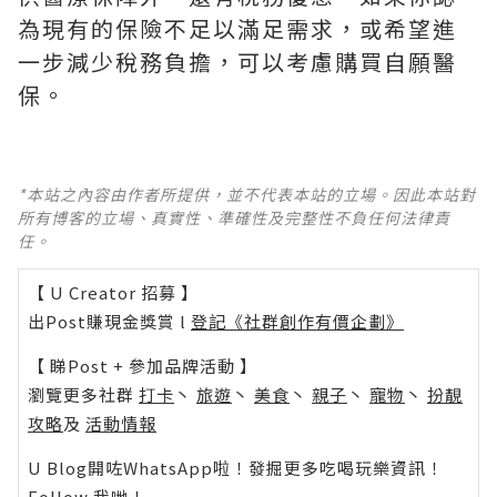
為現有的保險不足以滿足需求，或希望進
一步減少稅務負擔，可以考慮購買自願醫
保。
*本站之內容由作者所提供，並不代表本站的立場。因此本站對
所有博客的立場、真實性、準確性及完整性不負任何法律責
任。
【 U Creator 招募 】
出Post賺現金獎賞 l
登記《社群創作有價企劃》
【 睇Post + 參加品牌活動 】
瀏覽更多社群
打卡
丶
旅遊
丶
美食
丶
親子
丶
寵物
丶
扮靚
攻略
及
活動情報
U Blog開咗WhatsApp啦！發掘更多吃喝玩樂資訊！
Follow 我哋
！