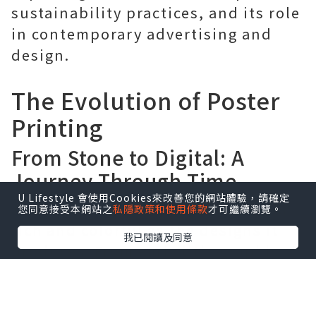
sustainability practices, and its role
in contemporary advertising and
design.
The Evolution of Poster
Printing
From Stone to Digital: A
Journey Through Time
U Lifestyle 會使用Cookies來改善您的網站體驗，請確定
The history of poster printing is as
您同意接受本網站之
私隱政策和使用條款
才可繼續瀏覽。
rich and colorful as the designs it
我已閱讀及同意
produces. From early lithographic
processes to the advanced digital
printing technologies of today, the
evolution of poster printing mirrors