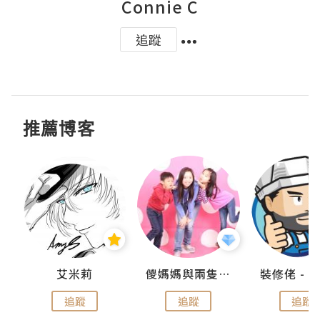
Connie C
追蹤
推薦博客
點滴
艾米莉
儍媽媽與兩隻小魔怪之家
追蹤
追蹤
追蹤