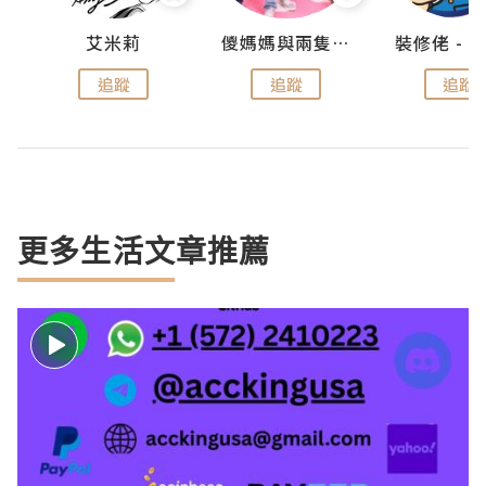
點滴
艾米莉
儍媽媽與兩隻小魔怪之家
追蹤
追蹤
追蹤
更多生活文章推薦