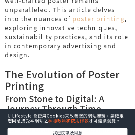
well-crafted poster remains
unparalleled. This article delves
into the nuances of
poster printing
,
exploring innovative techniques,
sustainability practices, and its role
in contemporary advertising and
design.
The Evolution of Poster
Printing
From Stone to Digital: A
Journey Through Time
U Lifestyle 會使用Cookies來改善您的網站體驗，請確定
The history of poster printing is as
您同意接受本網站之
私隱政策和使用條款
才可繼續瀏覽。
rich and colorful as the designs it
我已閱讀及同意