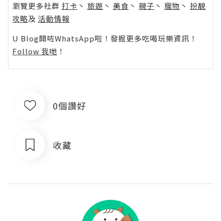
瀏覽更多社群
打卡
丶
旅遊
丶
美食
丶
親子
丶
寵物
丶
扮靚
攻略
及
活動情報
U Blog開咗WhatsApp啦！發掘更多吃喝玩樂資訊！
Follow 我哋
！
0個讚好
收藏