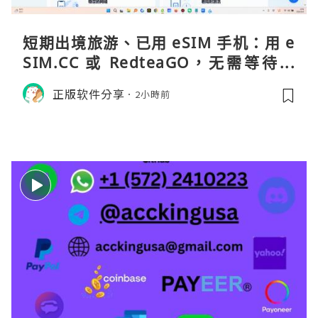
短期出境旅游、已用 eSIM 手机：用 e
SIM.CC 或 RedteaGO，无需等待收
货。需要“当地号码 + 通话短信”（如
正版软件分享
2小時前
打车、外卖、客户联络）：优先 Redt
eaGO（明确提供通话短信套餐）。长