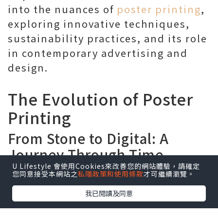
into the nuances of
poster printing
,
exploring innovative techniques,
sustainability practices, and its role
in contemporary advertising and
design.
The Evolution of Poster
Printing
From Stone to Digital: A
Journey Through Time
U Lifestyle 會使用Cookies來改善您的網站體驗，請確定
The history of poster printing is as
您同意接受本網站之
私隱政策和使用條款
才可繼續瀏覽。
rich and colorful as the designs it
我已閱讀及同意
produces. From early lithographic
processes to the advanced digital