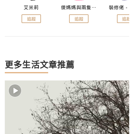
點滴
艾米莉
儍媽媽與兩隻小魔怪之家
追蹤
追蹤
追蹤
更多生活文章推薦