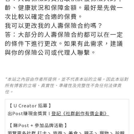
齡、健康狀況和保障金額。最好是先做一
次比較以確定合適的保費。
我可以更改我的人壽保險合約嗎？
答：大部分的人壽保險合約都可以在一定
的條件下進行更改。如果有此需求，建議
與你的保險公司或代理人聯繫。
*本站之內容由作者所提供，並不代表本站的立場。因此本站對
所有博客的立場、真實性、準確性及完整性不負任何法律責
任。
【 U Creator 招募 】
出Post賺現金獎賞 l
登記《社群創作有價企劃》
【 睇Post + 參加品牌活動 】
瀏覽更多社群
打卡
丶
旅遊
丶
美食
丶
親子
丶
寵物
丶
扮靚