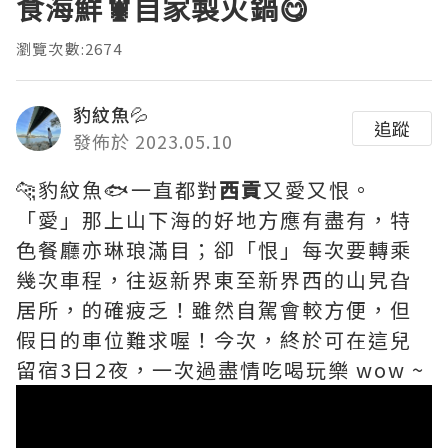
食海鮮🦞自家製火鍋😋
瀏覽次數:2674
豹紋魚💦
追蹤
發佈於 2023.05.10
🐆豹紋魚🐟一直都對
西貢
又愛又恨。
「愛」那上山下海的好地方應有盡有，特
色餐廳亦琳琅滿目；卻「恨」每次要轉乘
幾次車程，往返新界東至新界西的山旯旮
居所，的確疲乏！雖然自駕會較方便，但
假日的車位難求喔！今次，終於可在這兒
留宿3日2夜，一次過盡情吃喝玩樂 wow ~