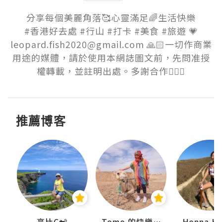
分享每個美麗角落🥰心靈滿足🌈生活快樂

#香港好去處 #行山 #打卡 #美食 #旅遊 💗

leopard.fish2020@gmail.com 🙏🏻一切作商業
用途的媒體，請於使用本網誌圖文前，先問准授
權轉載，並註明出處。多謝合作🙇🏻‍♀️
推薦博客
)
高比C🐒
Tomo 的快樂宇宙
Honna.H