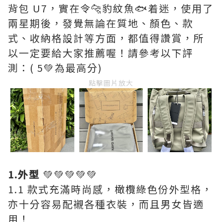
背包 U7，實在令🐆豹紋魚🐟着迷，使用了
兩星期後，發覺無論在質地、顏色、款
式、收納格設計等方面，都值得讚賞，所
以一定要給大家推薦喔！請參考以下評
測：( 5💚為最高分)
點擊圖片放大
1.外型
💚💚💚💚💚
1.1 款式充滿時尚感，橄欖綠色份外型格，
亦十分容易配襯各種衣裝，而且男女皆適
用！