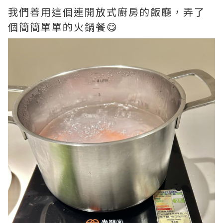
我們善用這個連開放式廚房的飯廳，弄了
個簡簡單單的火鍋餐😋