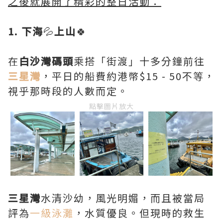
之後就展開了精彩的整日活動：
1. 下海
💦
上山
🍀
在
白沙灣碼頭
乘搭「街渡」十多分鐘前往
三星灣
，平日的船費約港幣$15 - 50不等，
視乎那時段的人數而定。
點擊圖片放大
三星灣
水清沙幼，風光明媚，而且被當局
評為
一級泳灘
，水質優良。但現時的救生