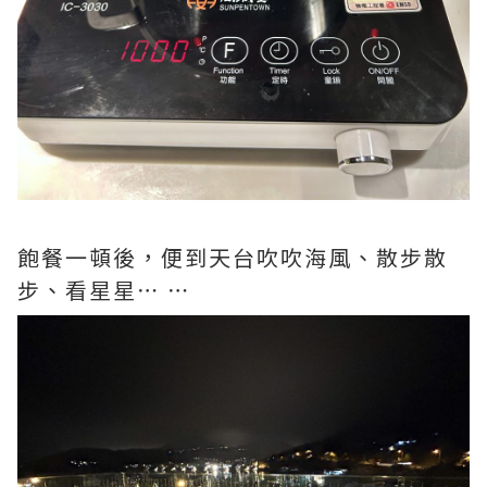
飽餐一頓後，便到天台吹吹海風、散步散
步、看星星⋯ ⋯