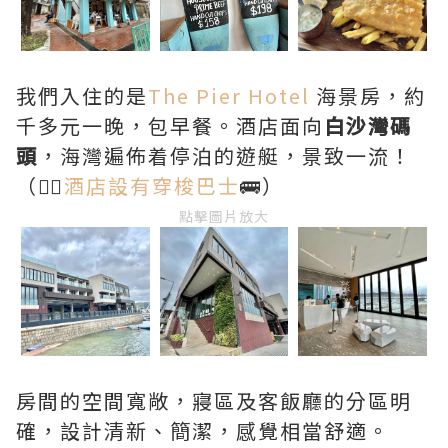
我們入住的是
The Pier Hotel
海景房，約
千多元一晚，包早餐。酒店面向
白沙灣碼
頭
，海灣遍佈着停泊的遊艇，景致一流！
（👉🏻
酒店設有穿梭巴士
🚌）
點擊圖片放大
房間的空間寬敞，寢區及客飯廳的分區明
確，設計清新、簡潔，感覺相當舒適。