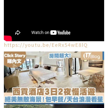
https://youtu.be/EeRx54wE8lQ