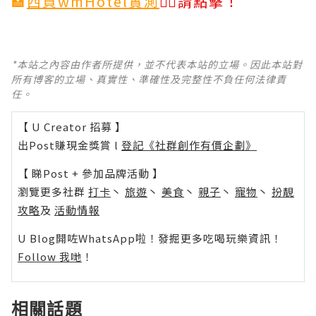
🏩
西貢wmHotel實測
👈🏻請點擊！
*本站之內容由作者所提供，並不代表本站的立場。因此本站對
所有博客的立場、真實性、準確性及完整性不負任何法律責
任。
【 U Creator 招募 】
出Post賺現金獎賞 l
登記《社群創作有價企劃》
【 睇Post + 參加品牌活動 】
瀏覽更多社群
打卡
丶
旅遊
丶
美食
丶
親子
丶
寵物
丶
扮靚
攻略
及
活動情報
U Blog開咗WhatsApp啦！發掘更多吃喝玩樂資訊！
Follow 我哋
！
相關話題