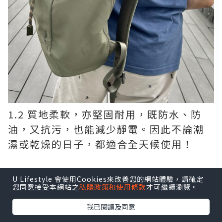
1.2 質地柔軟，亦堅固耐用，既防水、防
油，又抗污，也能減少靜電。因此不論潮
濕或乾燥的日子，都適合全天候使用！
1.3 帶扣翻蓋的束口抽繩袋，安全可靠。而
U Lifestyle 會使用Cookies來改善您的網站體驗，請確定
且拉開拉鍊即可輕鬆打開，方便快速取用
您同意接受本網站之
私隱政策和使用條款
才可繼續瀏覽。
內部物品。
我已閱讀及同意