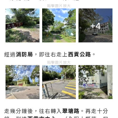
點擊圖片放大
+4
經過
消防局
，即往右走上
西貢公路
。
點擊圖片放大
走幾分鐘後，往右轉入
翠塘路
。再走十分