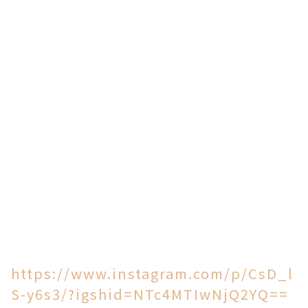
https://www.instagram.com/p/CsD_l
S-y6s3/?igshid=NTc4MTIwNjQ2YQ==