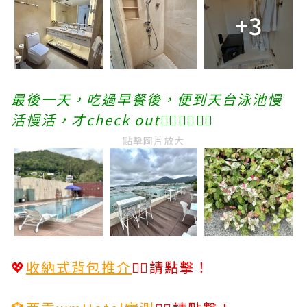
+3
最後一天，吃過早餐後，便到天台泳池慢
活慢活，才check out👍🏻
👍🏻👍🏻
點擊圖片放大
💖
收納式背包推介
👈🏻請點擊！