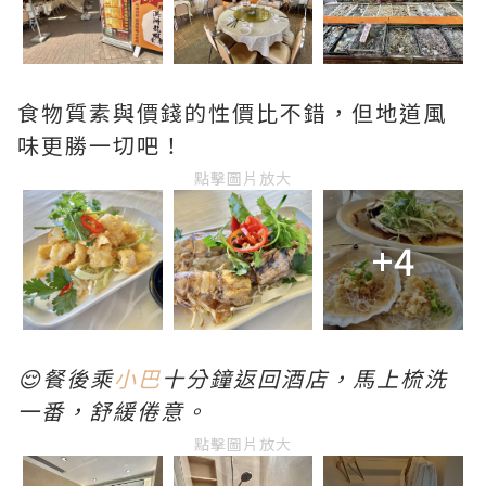
食物質素與價錢的性價比不錯，但地道風
味更勝一切吧！
點擊圖片放大
+4
😌餐後乘
小巴
十分鐘返回酒店，馬上梳洗
一番，舒緩倦意。
點擊圖片放大