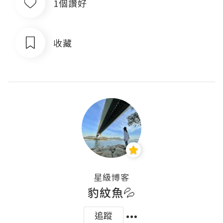
1個讚好
收藏
星級博客
豹紋魚💦
追蹤