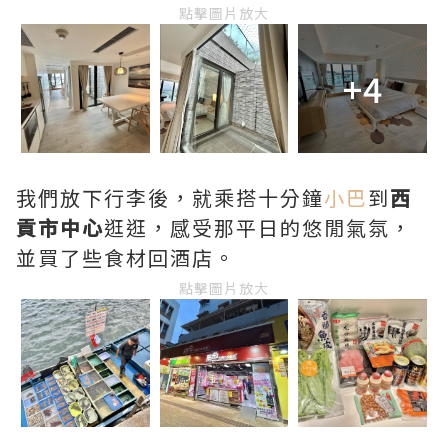
點擊圖片放大
+4
我們放下行李後，就乘搭十分鐘
小巴
到
西
貢市中心
逛逛，感受那平日的悠閒氣氛，
並買了些食材回酒店。
點擊圖片放大