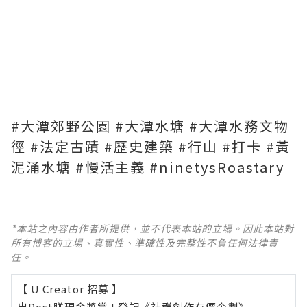
#大潭郊野公園 #大潭水塘 #大潭水務文物
徑 #法定古蹟 #歷史建築 #行山 #打卡 #黃
泥涌水塘 #慢活主義 #ninetysRoastary
*本站之內容由作者所提供，並不代表本站的立場。因此本站對
所有博客的立場、真實性、準確性及完整性不負任何法律責
任。
【 U Creator 招募 】
出Post賺現金獎賞 l
登記《社群創作有價企劃》