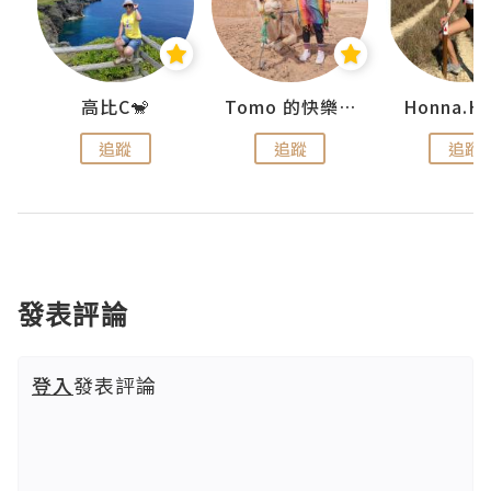
)
高比C🐒
Tomo 的快樂宇宙
Honna.H
追蹤
追蹤
追蹤
發表評論
登入
發表評論