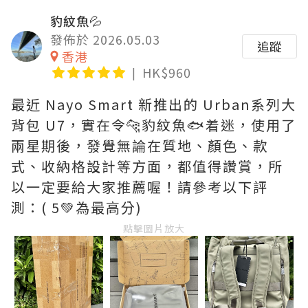
豹紋魚💦
發佈於 2026.05.03
追蹤
香港
HK$960
最近 Nayo Smart 新推出的 Urban系列大
背包 U7，實在令🐆豹紋魚🐟着迷，使用了
兩星期後，發覺無論在質地、顏色、款
式、收納格設計等方面，都值得讚賞，所
以一定要給大家推薦喔！請參考以下評
測：( 5💚為最高分)
點擊圖片放大