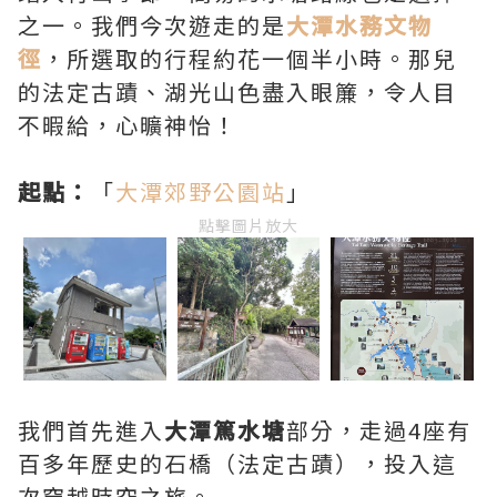
之一。我們今次遊走的是
大潭水務文物
徑
，所選取的行程約花一個半小時。那兒
的法定古蹟、湖光山色盡入眼簾，令人目
不暇給，心曠神怡！
起點：
「
大潭郊野公園站
」
點擊圖片放大
我們首先進入
大潭篤水塘
部分，走過4座有
百多年歷史的石橋（法定古蹟），投入這
次穿越時空之旅。