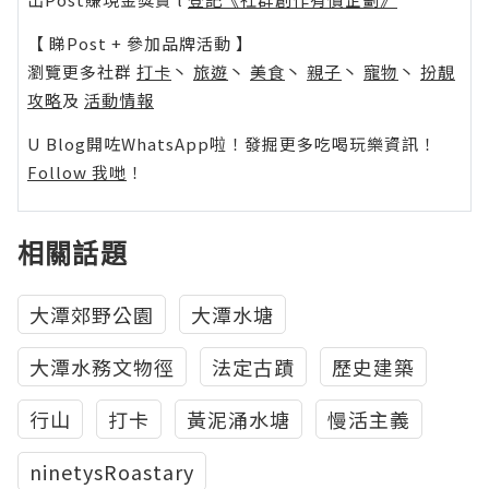
【 睇Post + 參加品牌活動 】
瀏覽更多社群
打卡
丶
旅遊
丶
美食
丶
親子
丶
寵物
丶
扮靚
攻略
及
活動情報
U Blog開咗WhatsApp啦！發掘更多吃喝玩樂資訊！
Follow 我哋
！
相關話題
大潭郊野公園
大潭水塘
大潭水務文物徑
法定古蹟
歷史建築
行山
打卡
黃泥涌水塘
慢活主義
ninetysRoastary