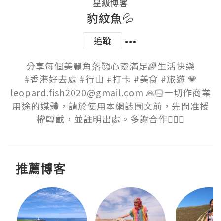
星級博客
豹紋魚💦
追蹤
分享每個美麗角落🥰心靈滿足🌈生活快樂

#香港好去處 #行山 #打卡 #美食 #旅遊 💗

leopard.fish2020@gmail.com 🙏🏻一切作商業
用途的媒體，請於使用本網誌圖文前，先問准授
權轉載，並註明出處。多謝合作🙇🏻‍♀️
推薦博客