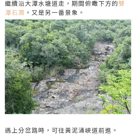
繼續沿大潭水塘道走，期間俯瞰下方的
雙
潭石澗
，又是另一番景象。
遇上分岔路時，可往黃泥涌峽道前進。