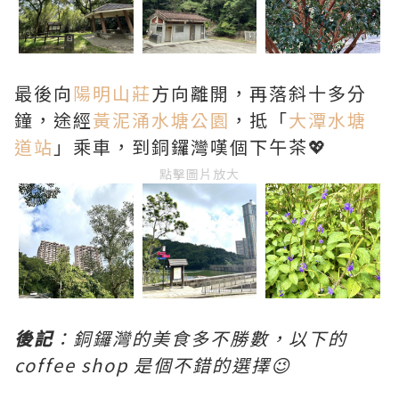
最後向
陽明山莊
方向離開，再落斜十多分
鐘，途經
黃泥涌水塘公園
，抵「
大潭水塘
道站
」乘車，到銅鑼灣嘆個下午茶💖
點擊圖片放大
後記
：銅鑼灣的美食多不勝數，以下的
coffee shop 是個不錯的選擇😉