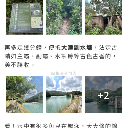
再多走幾分鐘，便抵
大潭副水塘
，法定古
蹟如主霸、副霸、水掣房等古色古香的，
美不勝收。
點擊圖片放大
+2
看！水中有很多魚兒在暢泳，大大條的錦