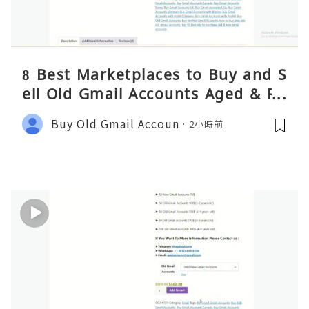
8 Best Marketplaces to Buy and S
ell Old Gmail Accounts Aged & PV
A Safely (Any Country) – 2026 Gui
Buy Old Gmail Accoun
2小時前
de