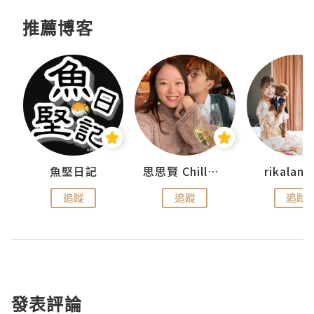
推薦博客
urnal
魚堅日記
思思賢 ChillMyBabe
rikala
追蹤
追蹤
追蹤
發表評論