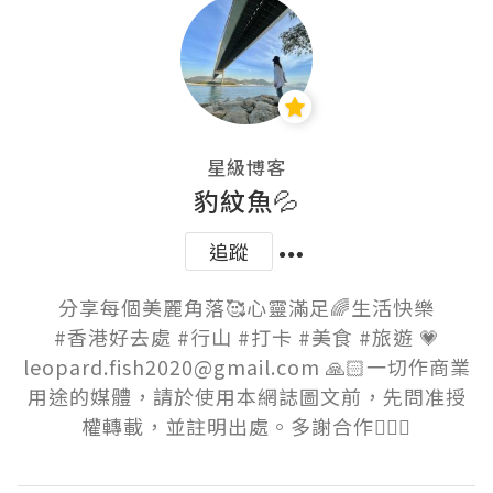
星級博客
豹紋魚💦
追蹤
分享每個美麗角落🥰心靈滿足🌈生活快樂

#香港好去處 #行山 #打卡 #美食 #旅遊 💗

leopard.fish2020@gmail.com 🙏🏻一切作商業
用途的媒體，請於使用本網誌圖文前，先問准授
權轉載，並註明出處。多謝合作🙇🏻‍♀️