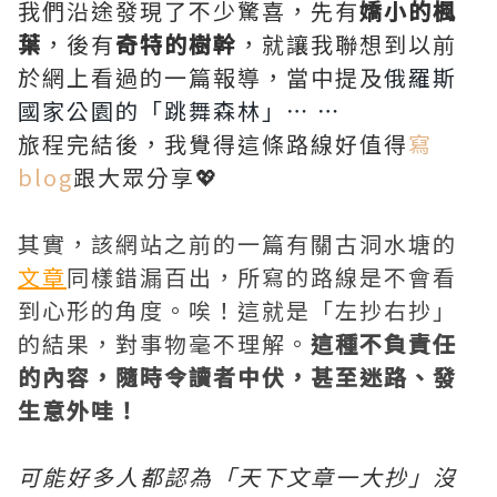
我們沿途發現了不少驚喜，先有
嬌小的楓
葉
，後有
奇特的樹幹
，就讓我聯想到以前
於網上看過的一篇報導，當中提及
俄羅斯
國家公園的「跳舞森林」⋯ ⋯
旅程完結後，我覺得這條路線好值得
寫
blog
跟大眾分享💖
其實，該網站之前的一篇有關古洞水塘的
文章
同樣錯漏百出，所寫的路線是不會看
到心形的角度。唉！這就是「左抄右抄」
的結果，對事物毫不理解。
這種不負責任
的內容，隨時令讀者中伏，甚至迷路、發
生意外哇！
可能好多人都認為「天下文章一大抄」沒