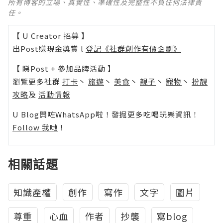
所有博客的立場、真實性、準確性及完整性不負任何法律責
任。
【 U Creator 招募 】
出Post賺現金獎賞 l
登記《社群創作有價企劃》
【 睇Post + 參加品牌活動 】
瀏覽更多社群
打卡
丶
旅遊
丶
美食
丶
親子
丶
寵物
丶
扮靚
攻略
及
活動情報
U Blog開咗WhatsApp啦！發掘更多吃喝玩樂資訊！
Follow 我哋
！
相關話題
知識產權
創作
寫作
文字
圖片
尊重
心血
作者
抄襲
寫blog