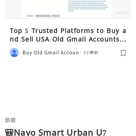
Top 5 Trusted Platforms to Buy a
nd Sell USA Old Gmail Accounts S
afely 2026
Buy Old Gmail Accoun
2小時前
旅遊
🎒Nayo Smart Urban U7