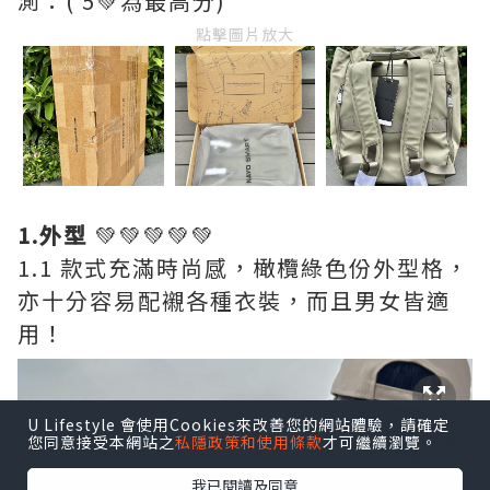
測：( 5💚為最高分)
點擊圖片放大
1.外型
💚💚💚💚💚
1.1 款式充滿時尚感，橄欖綠色份外型格，
亦十分容易配襯各種衣裝，而且男女皆適
用！
U Lifestyle 會使用Cookies來改善您的網站體驗，請確定
您同意接受本網站之
私隱政策和使用條款
才可繼續瀏覽。
我已閱讀及同意