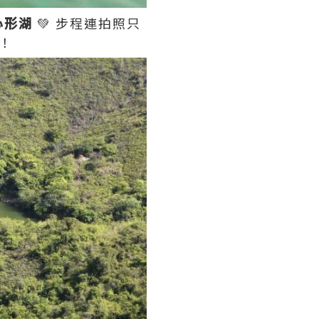
心形湖
💚 步程連拍照只
！