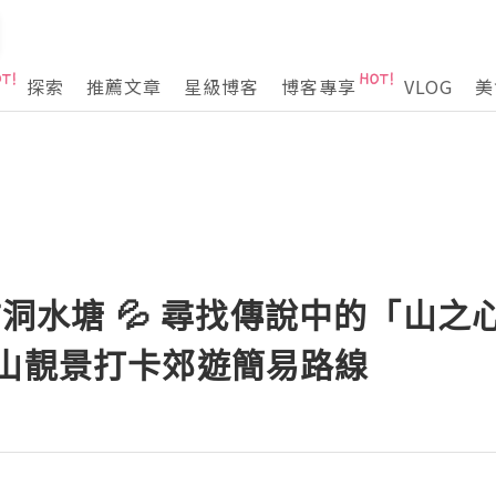
探索
推薦文章
星級博客
博客專享
VLOG
美
] 古洞水塘 💦 尋找傳說中的「山
落山靚景打卡郊遊簡易路線