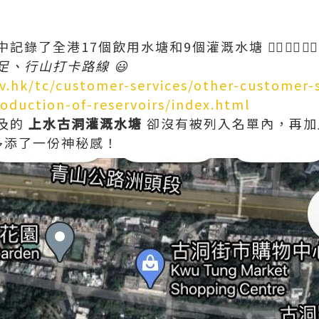
了全港17個飲用水塘和9個灌溉水塘 👈🏻👈🏻👈
、行山打卡路線 😃
.hk/tc/customer-services/other-customer-se
troduction-of-reservoirs/index.html
及的
上水古洞灌溉水塘
卻沒有被列入名單內，再加
兒多添了一份神秘感！