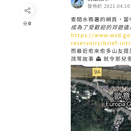
發佈於 2021.04.10
查閱水務署的網頁，當中記錄
分享
成為了受歡迎的郊遊遠足
https://www.wsd.gov
reservoirs/brief-in
而最近愈來愈多山友提
孩等故事 👻 就令那