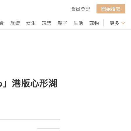
會員登記
開始撰寫
食
旅遊
女生
玩樂
親子
生活
寵物
行山
更多
打卡
之心」港版心形湖