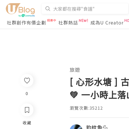
社群創作有價企劃
社群熱話
成為U Creator
旅遊
[ 心形水塘 
💚 一小時上
0
瀏覽次數:35212
收藏
豹紋魚💦