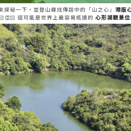
來探秘一下，並登山尋找傳說中的「山之心」
港版
👏🏻👏🏻 這可能是世界上最容易抵達的
心形湖觀景位