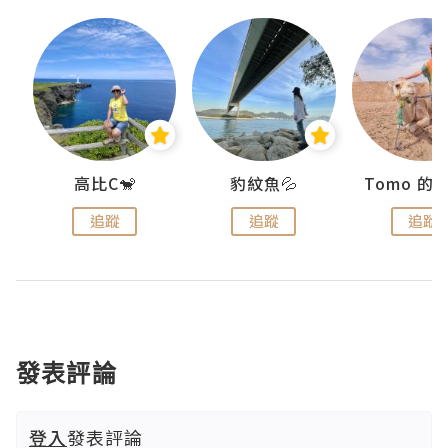
)
高比C🐒
豹紋魚💦
追蹤
追蹤
追蹤
發表評論
登入
發表評論