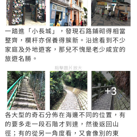
+7
一踏進「小長城」，發現石路鋪砌得相當
整齊，欄杆亦保養得簇新。沿途看到不少
家庭及外地遊客，那兒不愧是老少咸宜的
旅遊名勝。
點擊圖片放大
+3
各大型的奇石分佈在海邊不同的位置，有
的要多走一段石階才到達，然後返回山
徑；有的從另一角度看，又會像別的東