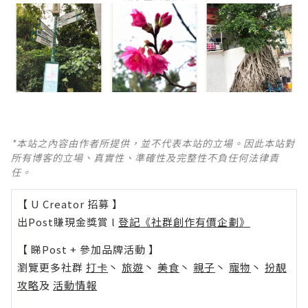
*本站之內容由作者所提供，並不代表本站的立場。因此本站對
所有博客的立場、真實性、準確性及完整性不負任何法律責
任。
【 U Creator 招募 】
出Post賺現金獎賞 l
登記《社群創作有價企劃》
【 睇Post + 參加品牌活動 】
瀏覽更多社群
打卡
丶
旅遊
丶
美食
丶
親子
丶
寵物
丶
扮靚
攻略
及
活動情報