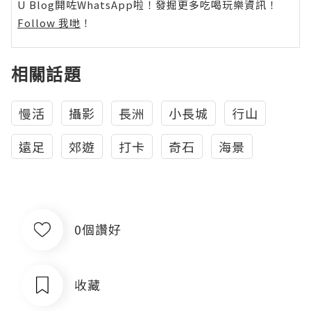
U Blog開咗WhatsApp啦！發掘更多吃喝玩樂資訊！
Follow 我哋
！
相關話題
慢活
攝影
長洲
小長城
行山
遠足
郊遊
打卡
奇石
海景
0個讚好
收藏