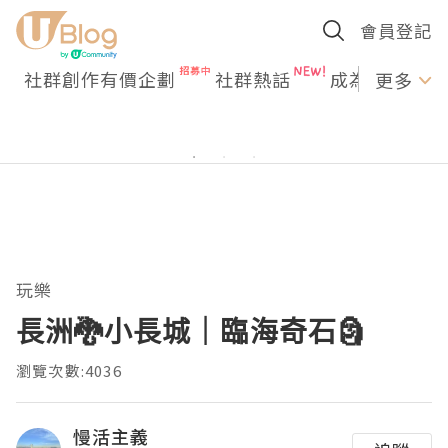
會員登記
社群創作有價企劃
社群熱話
成為U Creato
更多
玩樂
長洲🐉小長城｜臨海奇石🗿
瀏覽次數:4036
慢活主義