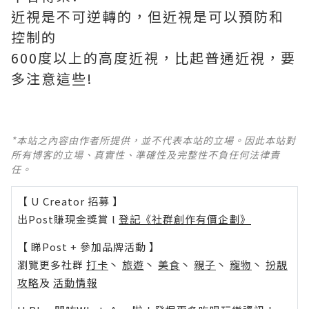
近視是不可逆轉的，但近視是可以預防和
控制的
600度以上的高度近視，比起普通近視，要
多注意這些!
*本站之內容由作者所提供，並不代表本站的立場。因此本站對
所有博客的立場、真實性、準確性及完整性不負任何法律責
任。
【 U Creator 招募 】
出Post賺現金獎賞 l
登記《社群創作有價企劃》
【 睇Post + 參加品牌活動 】
瀏覽更多社群
打卡
丶
旅遊
丶
美食
丶
親子
丶
寵物
丶
扮靚
攻略
及
活動情報