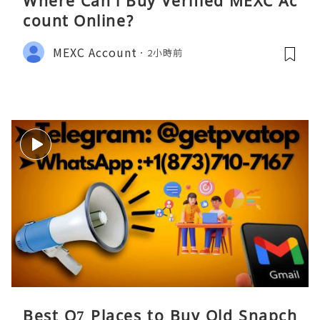
Where Can i Buy Verified MEXC Ac
count Online?
MEXC Account
2小時前
Best O7 Places to Buy Old Snapch