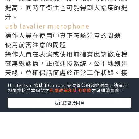
從聲音到信號，再到調制後的高頻電波，
再到解調、放大和縮小，整個Wi-Fi麥克風
的使用方法有很多的後置環節。如果一個
人的網址沒有被識別，它可能會繼續完成
工作，但其穩定性和處理陣列將減少一
些。如果一個網址沒有被注意到，它就會
減少一點，使用的選擇就會縮小一點，這
樣積累下來，一些超鏈接就會出現漏洞，
U Lifestyle 會使用Cookies來改善您的網站體驗，請確定
您同意接受本網站之
私隱政策和使用條款
才可繼續瀏覽。
同時，Wi-Fi麥克風要么被幹擾，要么 "跑
我已閱讀及同意
頻"，雖然它實際上是非常接近，但它不能
被典型應用。恰恰相反，各個環節都發
現，無線話筒的抗幹擾手段將得到極大的
提高，同時平衡性也可能得到大幅度的提