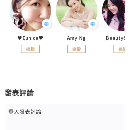
h 夏沫
♥Eunice♥
Amy Ng
追蹤
追蹤
追蹤
發表評論
登入
發表評論