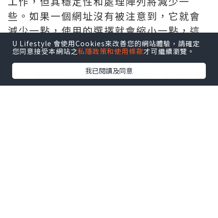
工作，但其穩定性和處理陣列將減少一
些。如果一個網址沒有被注意到，它就會
減少一點，使用的選擇就會縮小一點，這
樣積累下來，一些超鏈接就會出現漏洞，
U Lifestyle 會使用Cookies來改善您的網站體驗，請確定
您同意接受本網站之
私隱政策和使用條款
才可繼續瀏覽。
同時，Wi-Fi麥克風要么被幹擾，要么 "跑
我已閱讀及同意
頻"，雖然它實際上是非常接近，但它不能
被典型應用。恰恰相反，各個環節都發
現，無線話筒的抗幹擾手段將得到極大的
提高，同時平衡性也可能得到大幅度的提
升。
usb lavalier microphone
操作人員在使用中真正應該注意的問題
使用前需注意的問題
操作人員在表演或使用前確實應該徹底檢
查無線話筒，正確連接系統，公平地創建