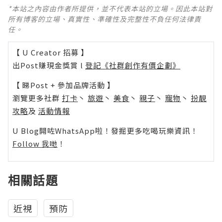
*本站之內容由作者所提供，並不代表本站的立場。因此本站對
所有博客的立場、真實性、準確性及完整性不負任何法律責
任。
【 U Creator 招募 】
出Post賺現金獎賞 l
登記《社群創作有價企劃》
【 睇Post + 參加品牌活動 】
瀏覽更多社群
打卡
丶
旅遊
丶
美食
丶
親子
丶
寵物
丶
扮靚
攻略
及
活動情報
U Blog開咗WhatsApp啦！發掘更多吃喝玩樂資訊！
Follow 我哋
！
相關話題
近視
預防