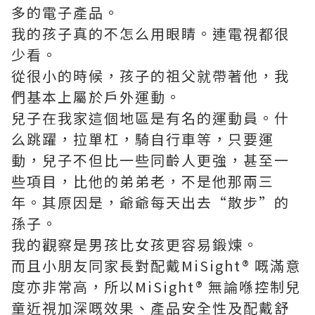
多的電子產品。
我的孩子真的不怎么用眼睛。連電視都很
少看。
從很小的時候，孩子的祖父就帶著他，我
們基本上屬於戶外運動。
兒子在我家這個地區是有名的運動員。什
么跳躍，拉單杠，騎自行車等，只要運
動，兒子不但比一些同齡人更強，甚至一
些項目，比他的弟弟老，不是他那兩三
年。其原因是，爺爺每天出去“散步”的
孫子。
我的觀察是男孩比女孩更容易鍛煉。
而且小朋友同家長對配戴MiSight® 嘅滿意
度亦非常高，所以MiSight® 無論喺控制
兒
童近視
加深嘅效果、產品安全性及配戴舒