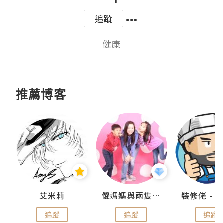
追蹤
健康
推薦博客
點滴
艾米莉
儍媽媽與兩隻小魔怪之家
追蹤
追蹤
追蹤