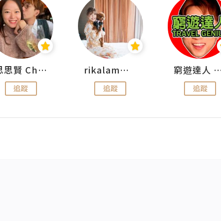
思思賢 ChillMyBabe
rikalammm
窮遊達人 Mr.TravelGe
追蹤
追蹤
追蹤