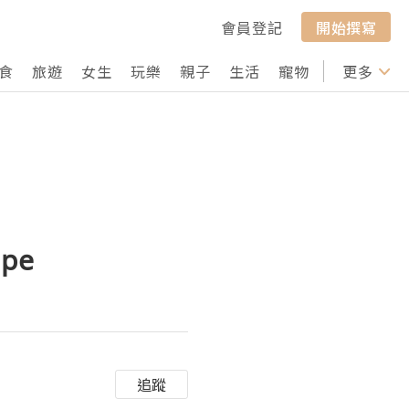
會員登記
開始撰寫
食
旅遊
女生
玩樂
親子
生活
寵物
行山
更多
打卡
upe
追蹤