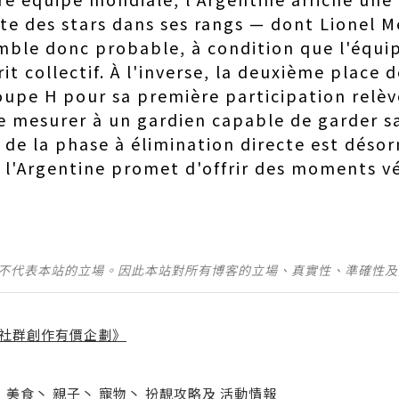
e des stars dans ses rangs — dont Lionel Me
mble donc probable, à condition que l'équi
it collectif. À l'inverse, la deuxième place 
oupe H pour sa première participation relè
se mesurer à un gardien capable de garder sa
 de la phase à élimination directe est désor
t l'Argentine promet d'offrir des moments 
並不代表本站的立場。因此本站對所有博客的立場、真實性、準確性
社群創作有價企劃》
】
丶
美食
丶
親子
丶
寵物
丶
扮靚攻略
及
活動情報