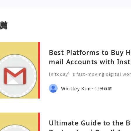
薦
Best Platforms to Buy H
mail Accounts with Ins
In today’s fast-moving digital wor
one of the most important tools f
entrepreneurs, and online profess
Whitley Kim
14分鐘前
ail accounts for communi
Ultimate Guide to the B