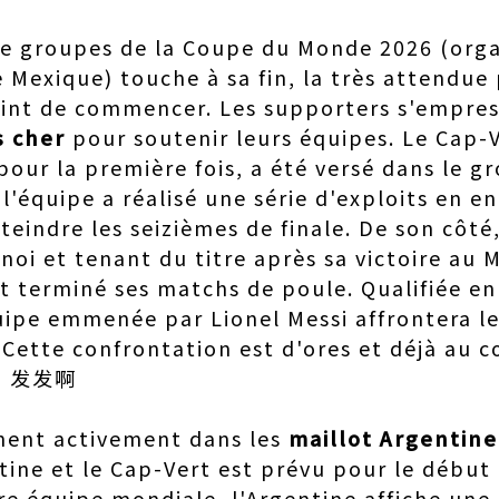
de groupes de la Coupe du Monde 2026 (orga
e Mexique) touche à sa fin, la très attendue
point de commencer. Les supporters s'empre
s cher
pour soutenir leurs équipes. Le Cap-V
our la première fois, a été versé dans le g
 l'équipe a réalisé une série d'exploits en e
eindre les seizièmes de finale. De son côté
noi et tenant du titre après sa victoire au 
 terminé ses matchs de poule. Qualifiée en
uipe emmenée par Lionel Messi affrontera l
 Cette confrontation est d'ores et déjà au 
afa 发发啊
înent activement dans les
maillot Argentine
ine et le Cap-Vert est prévu pour le début d
re équipe mondiale, l'Argentine affiche une