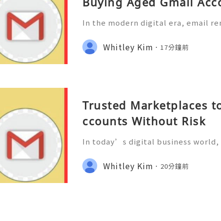
Buying Aged Gmail Acc
In the modern digital era, email r
portant tools for businesses, mar
d online professionals. From cust
Whitley Kim
17分鐘前
eam collaboration to manag
Trusted Marketplaces t
ccounts Without Risk
In today’s digital business world,
ential part of communication, ma
t, and online operations. Business
Whitley Kim
20分鐘前
eneurs rely on email plat