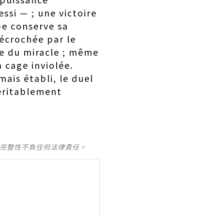
ssi — ; une victoire
pe conserve sa
décrochée par le
ve du miracle ; même
 cage inviolée.
mais établi, le duel
véritablement
及完整性不負任何法律責任。