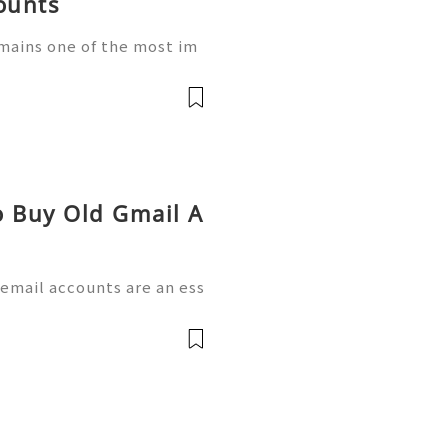
ounts
emains one of the most im
keters, entrepreneurs, an
omer communication and t
o Buy Old Gmail A
 email accounts are an ess
rketing, customer suppor
es, agencies, and entrepr