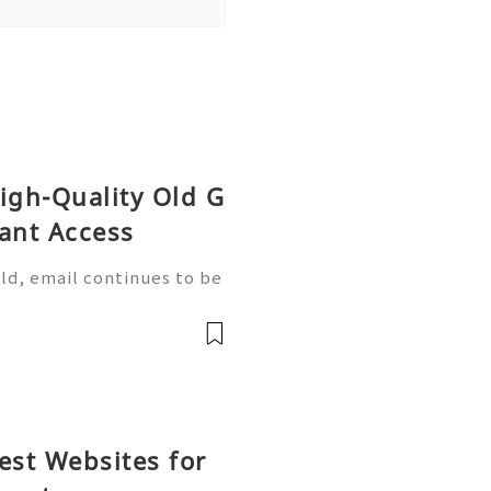
igh-Quality Old G
tant Access
ld, email continues to be
or businesses, marketers,
ionals. Companies use em
est Websites for