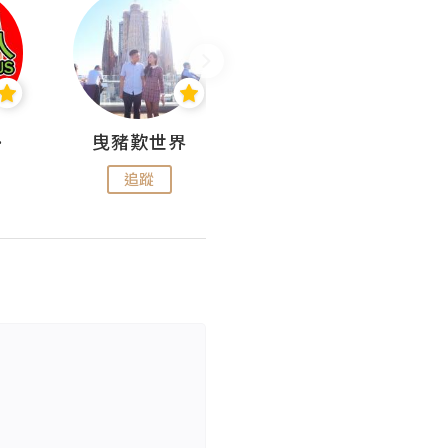
nius
曳豬歎世界
Koalascities (^O^)! @ UTravel
追蹤
追蹤