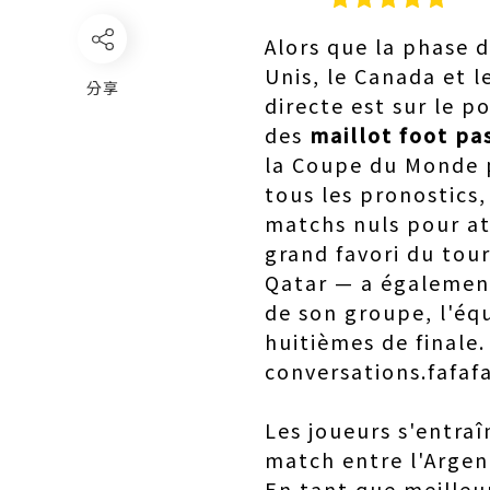
Alors que la phase 
Unis, le Canada et l
分享
directe est sur le 
des
maillot foot pa
la Coupe du Monde p
tous les pronostics,
matchs nuls pour att
grand favori du tour
Qatar — a également
de son groupe, l'éq
huitièmes de finale.
conversations.faf
Les joueurs s'entra
match entre l'Argent
En tant que meilleu