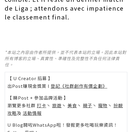
de Liga ; attendons avec impatience
le classement final.
*本站之內容由作者所提供，並不代表本站的立場。因此本站對
所有博客的立場、真實性、準確性及完整性不負任何法律責
任。
【 U Creator 招募 】
出Post賺現金獎賞 l
登記《社群創作有價企劃》
【 睇Post + 參加品牌活動 】
瀏覽更多社群
打卡
丶
旅遊
丶
美食
丶
親子
丶
寵物
丶
扮靚
攻略
及
活動情報
U Blog開咗WhatsApp啦！發掘更多吃喝玩樂資訊！