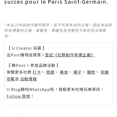
succès pour le Paris Saint-Germain.
*本站之內容由作者所提供，並不代表本站的立場。因此本站對
所有博客的立場、真實性、準確性及完整性不負任何法律責
任。
【 U Creator 招募 】
出Post賺現金獎賞 l
登記《社群創作有價企劃》
【 睇Post + 參加品牌活動 】
瀏覽更多社群
打卡
丶
旅遊
丶
美食
丶
親子
丶
寵物
丶
扮靚
攻略
及
活動情報
U Blog開咗WhatsApp啦！發掘更多吃喝玩樂資訊！
Follow 我哋
！