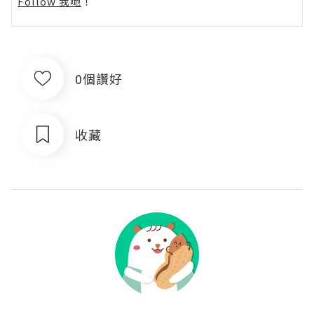
Follow 我哋
！
0個讚好
收藏