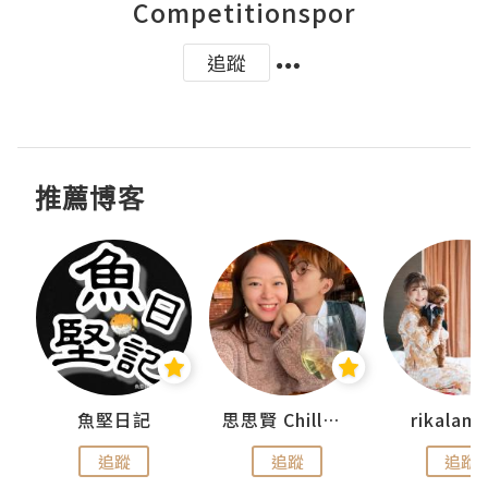
Competitionspor
追蹤
推薦博客
urnal
魚堅日記
思思賢 ChillMyBabe
rikala
追蹤
追蹤
追蹤