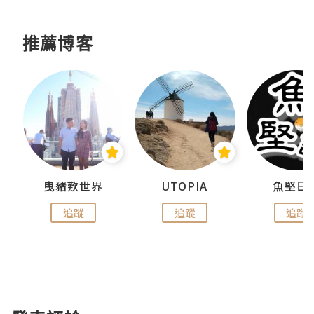
推薦博客
urnal
曳豬歎世界
UTOPIA
魚堅日
追蹤
追蹤
追蹤