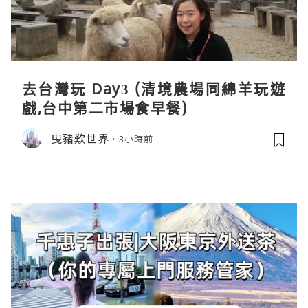
去台灣玩 Day3 (清境農場同綿羊玩遊
戲,台中第二市場食早餐)
曳豬歎世界
3小時前