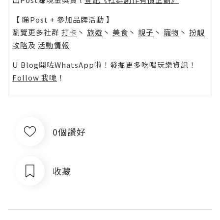
【 睇Post + 參加品牌活動 】
瀏覽更多社群
打卡
丶
旅遊
丶
美食
丶
親子
丶
寵物
丶
扮靚
攻略
及
活動情報
U Blog開咗WhatsApp啦！發掘更多吃喝玩樂資訊！
Follow 我哋
！
0個讚好
收藏