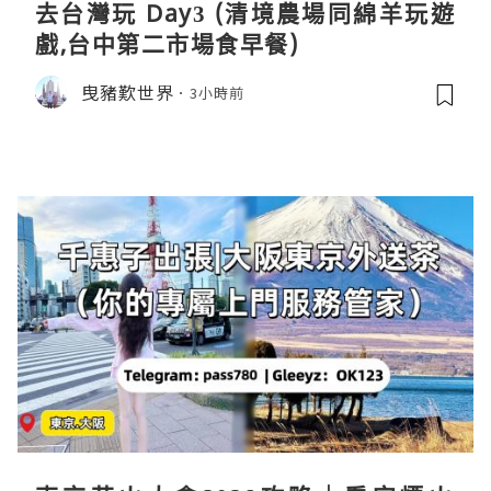
去台灣玩 Day3 (清境農場同綿羊玩遊
戲,台中第二市場食早餐)
曳豬歎世界
3小時前