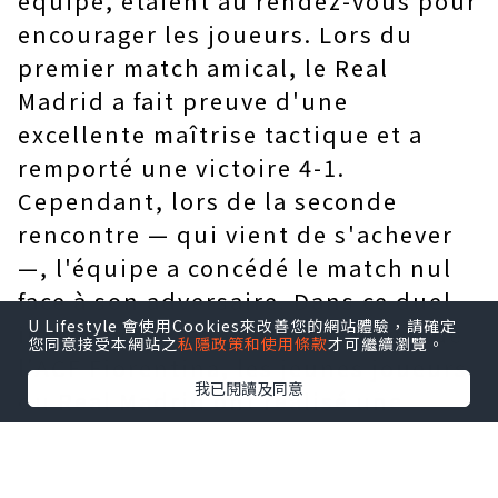
équipe, étaient au rendez-vous pour
encourager les joueurs. Lors du
premier match amical, le Real
Madrid a fait preuve d'une
excellente maîtrise tactique et a
remporté une victoire 4-1.
Cependant, lors de la seconde
rencontre — qui vient de s'achever
—, l'équipe a concédé le match nul
face à son adversaire. Dans ce duel
U Lifestyle 會使用Cookies來改善您的網站體驗，請確定
intense contre le club de Serie A de
您同意接受本網站之
私隱政策和使用條款
才可繼續瀏覽。
l'ACF Fiorentina, les jeunes joueurs
我已閱讀及同意
du Real Madrid ont réalisé une
entame solide ; à la 12e minute, ils
ont percé la défense adverse grâce à