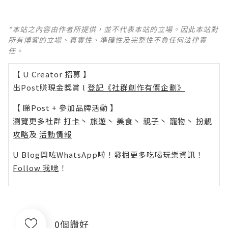
*本站之內容由作者所提供，並不代表本站的立場。因此本站對
所有博客的立場、真實性、準確性及完整性不負任何法律責
任。
【 U Creator 招募 】
出Post賺現金獎賞 l
登記《社群創作有價企劃》
【 睇Post + 參加品牌活動 】
瀏覽更多社群
打卡
丶
旅遊
丶
美食
丶
親子
丶
寵物
丶
扮靚
攻略
及
活動情報
U Blog開咗WhatsApp啦！發掘更多吃喝玩樂資訊！
Follow 我哋
！
0個讚好