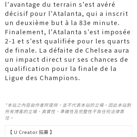
l'avantage du terrain s'est avéré
décisif pour l'Atalanta, qui a inscrit
un deuxième but à la 83e minute.
Finalement, l'Atalanta s'est imposée
2-1 et s'est qualifiée pour les quarts
de finale. La défaite de Chelsea aura
un impact direct sur ses chances de
qualification pour la finale de la
Ligue des Champions.
*本站之內容由作者所提供，並不代表本站的立場。因此本站對
所有博客的立場、真實性、準確性及完整性不負任何法律責
任。
【 U Creator 招募 】