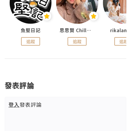
urnal
魚堅日記
思思賢 ChillMyBabe
rikala
追蹤
追蹤
追蹤
發表評論
登入
發表評論