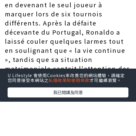
en devenant le seul joueur à
marquer lors de six tournois
différents. Après la défaite
décevante du Portugal, Ronaldo a
laissé couler quelques larmes tout
en soulignant que « la vie continue
», tandis que sa situation
matrimoniale captait l'attention des
U Lifestyle 會使用Cookies來改善您的網站體驗，請確定
médias. Ce mariage, prévu pour le
您同意接受本網站之
私隱政策和使用條款
才可繼續瀏覽。
mois d'août, suscite déjà un
我已閱讀及同意
immense intérêt et alimente les
spéculations sur un éventuel retrait
du football pour se consacrer à sa
famille ; toutefois, ni son club ni
l'équipe nationale n'ont fait