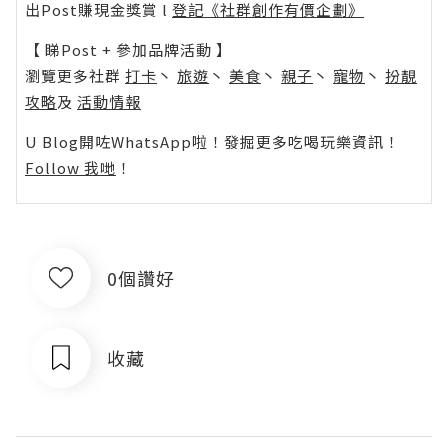
出Post賺現金獎賞 l
登記《社群創作有價企劃》
【 睇Post + 參加品牌活動 】
瀏覽更多社群
打卡
丶
旅遊
丶
美食
丶
親子
丶
寵物
丶
扮靚
攻略
及
活動情報
U Blog開咗WhatsApp啦！發掘更多吃喝玩樂資訊！
Follow 我哋
！
0個讚好
收藏