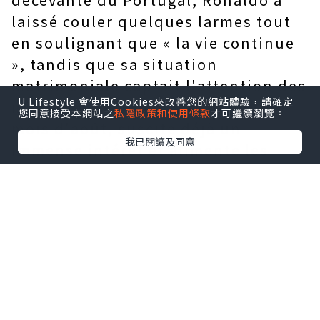
laissé couler quelques larmes tout
en soulignant que « la vie continue
», tandis que sa situation
matrimoniale captait l'attention des
U Lifestyle 會使用Cookies來改善您的網站體驗，請確定
médias. Ce mariage, prévu pour le
您同意接受本網站之
私隱政策和使用條款
才可繼續瀏覽。
mois d'août, suscite déjà un
我已閱讀及同意
immense intérêt et alimente les
spéculations sur un éventuel retrait
du football pour se consacrer à sa
famille ; toutefois, ni son club ni
l'équipe nationale n'ont fait
d'annonce officielle concernant sa
retraite.
啊大大