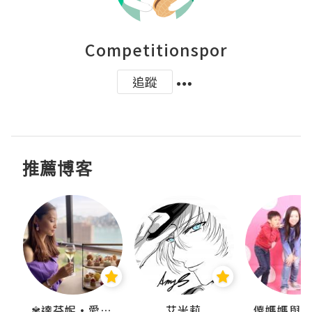
Competitionspor
追蹤
推薦博客
點滴
✾達芬妮•愛孩子•愛生活✾
艾米莉