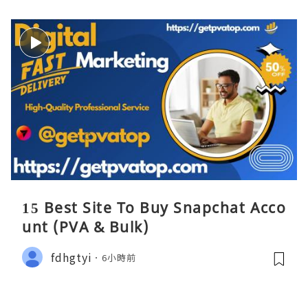
15 Best Site To Buy Snapchat Acco
unt (PVA & Bulk)
fdhgtyi
6小時前