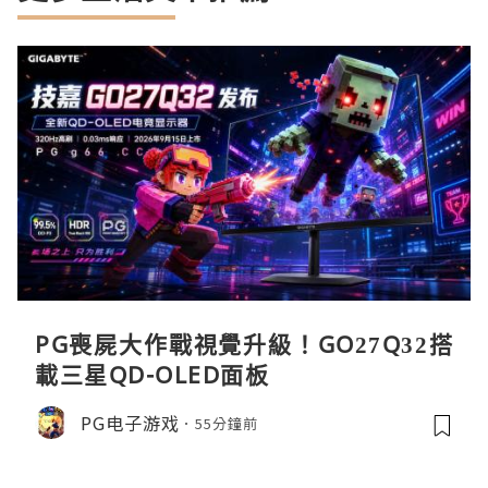
PG喪屍大作戰視覺升級！GO27Q32搭
載三星QD-OLED面板
PG电子游戏
55分鐘前