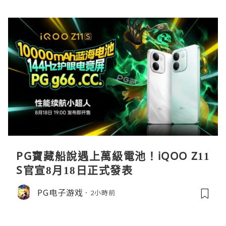
PG寶藏船說遇上萬級電池！iQOO Z11
S官宣8月18日正式發表
PG电子游戏
2小時前