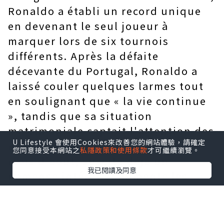
Ronaldo a établi un record unique
en devenant le seul joueur à
marquer lors de six tournois
différents. Après la défaite
décevante du Portugal, Ronaldo a
laissé couler quelques larmes tout
en soulignant que « la vie continue
», tandis que sa situation
matrimoniale captait l'attention des
U Lifestyle 會使用Cookies來改善您的網站體驗，請確定
médias. Ce mariage, prévu pour le
您同意接受本網站之
私隱政策和使用條款
才可繼續瀏覽。
mois d'août, suscite déjà un
我已閱讀及同意
immense intérêt et alimente les
spéculations sur un éventuel retrait
du football pour se consacrer à sa
famille ; toutefois, ni son club ni