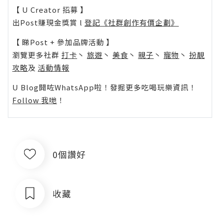
【 U Creator 招募 】
出Post賺現金獎賞 l
登記《社群創作有價企劃》
【 睇Post + 參加品牌活動 】
瀏覽更多社群
打卡
丶
旅遊
丶
美食
丶
親子
丶
寵物
丶
扮靚
攻略
及
活動情報
U Blog開咗WhatsApp啦！發掘更多吃喝玩樂資訊！
Follow 我哋
！
0個讚好
收藏