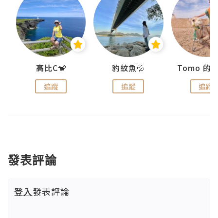
)
高比C🐒
豹紋魚💦
追蹤
追蹤
追蹤
發表評論
登入
發表評論