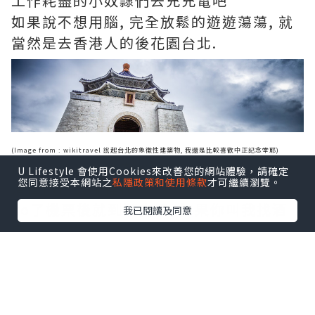
工作耗盡的小奴隸們去充充電吧
如果說不想用腦, 完全放鬆的遊遊蕩蕩, 就
當然是去香港人的後花園台北.
(Image from
: wikitravel
說起台北的象徵性建築物, 我還是比較喜歡中正記念堂耶)
像
香港航空
一月去台北的機票才1000有找,
U Lifestyle 會使用Cookies來改善您的網站體驗，請確定
您同意接受本網站之
私隱政策和使用條款
才可繼續瀏覽。
這個價錢去哪裡找?
ko了機票後就到酒店了, 如果你叫我找酒
我已閱讀及同意
店, 台北的話我會住在什麼地方?
要shopping 的話就當然是住在
台北101附
近的酒店
附近, 除了101裡的那堆貴費名牌,
新光三越信義新天地
就在你旁邊, 幾個館的
超大SHOPPING MALL 完全是可以行到你