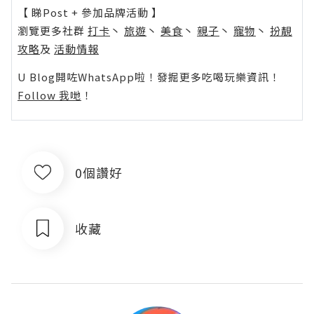
【 睇Post + 參加品牌活動 】
瀏覽更多社群
打卡
丶
旅遊
丶
美食
丶
親子
丶
寵物
丶
扮靚
攻略
及
活動情報
U Blog開咗WhatsApp啦！發掘更多吃喝玩樂資訊！
Follow 我哋
！
0個讚好
收藏