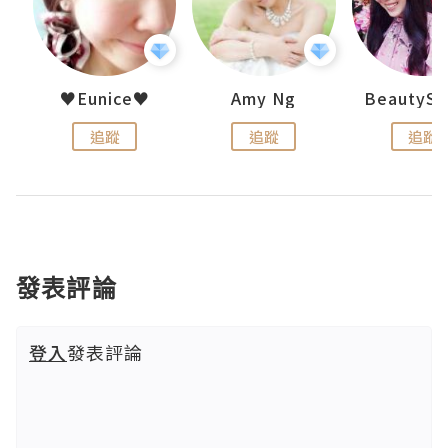
h 夏沫
♥Eunice♥
Amy Ng
追蹤
追蹤
追蹤
發表評論
登入
發表評論