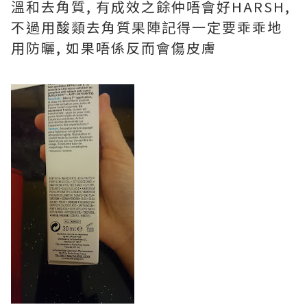
溫和去角質, 有成效之餘仲唔會好HARSH,
不過用酸類去角質果陣記得一定要乖乖地
用防曬, 如果唔係反而會傷皮膚