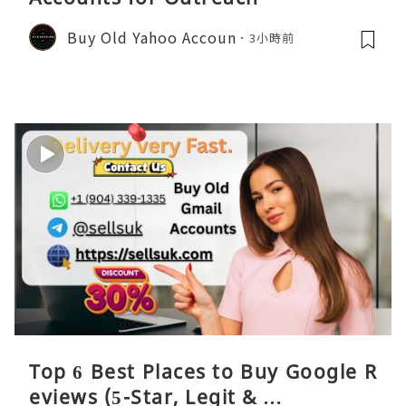
Buy Old Yahoo Accoun
3小時前
Top 6 Best Places to Buy Google R
eviews (5-Star, Legit & …