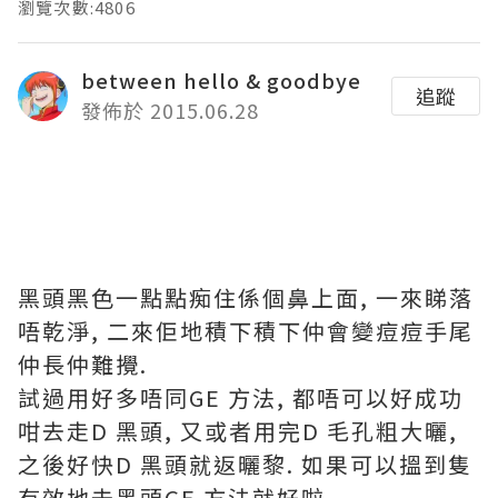
瀏覽次數:4806
between hello & goodbye
追蹤
發佈於 2015.06.28
黑頭黑色一點點痴住係個鼻上面, 一來睇落
唔乾淨, 二來佢地積下積下仲會變痘痘手尾
仲長仲難攪.
試過用好多唔同GE 方法, 都唔可以好成功
咁去走D 黑頭, 又或者用完D 毛孔粗大曬,
之後好快D 黑頭就返曬黎. 如果可以搵到隻
有效地去黑頭GE 方法就好啦