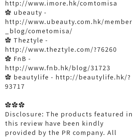
http://www.imore.hk/comtomisa
✿ ubeauty -
http://www.ubeauty.com.hk/member
_blog/cometomisa/
✿ Theztyle -
http://www.theztyle.com/?76260
✿ FnB -
http://www.fnb.hk/blog/31723
✿ beautylife - http://beautylife.hk/?
93717
✿✿✿
Disclosure: The products featured in
this review have been kindly
provided by the PR company. All