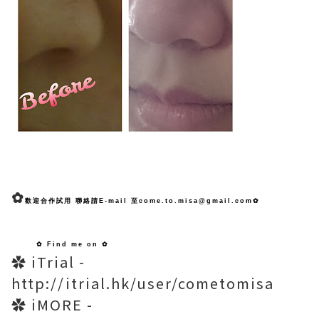
✿
歡迎合作試用 聯絡請E-mail 至come.to.misa@gmail.com✿
✿ Find me on ✿
✿ iTrial -
http://itrial.hk/user/cometomisa
✿ iMORE -