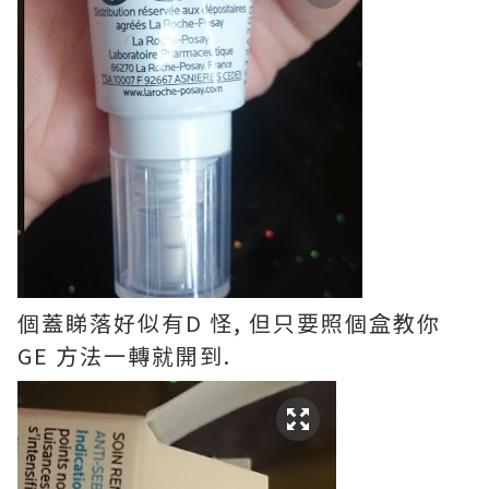
個蓋睇落好似有D 怪, 但只要照個盒教你
GE 方法一轉就開到.