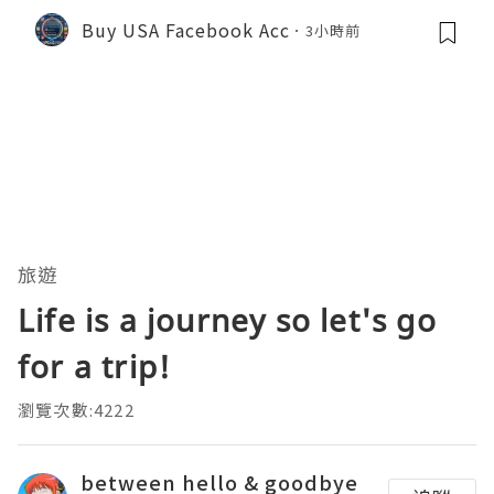
Buy USA Facebook Acc
3小時前
旅遊
Life is a journey so let's go
for a trip!
瀏覽次數:4222
between hello & goodbye