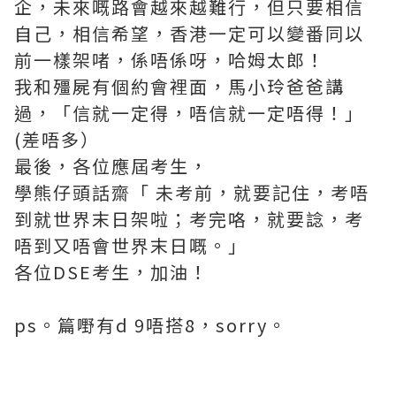
企，未來嘅路會越來越難行，但只要相信
自己，相信希望，香港一定可以變番同以
前一樣架啫，係唔係呀，哈姆太郎！
我和殭屍有個約會裡面，馬小玲爸爸講
過，「信就一定得，唔信就一定唔得！」
(差唔多）
最後，各位應屆考生，
學熊仔頭話齋「 未考前，就要記住，考唔
到就世界末日架啦；考完咯，就要諗，考
唔到又唔會世界末日嘅。」
各位DSE考生，加油！
ps。篇嘢有d 9唔搭8，sorry。