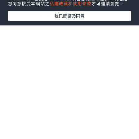
您同意接受本網站之
私隱政策和使用條款
才可繼續瀏覽。
2：45－－第五節
3：45－－放學
我已閱讀及同意
5：00－－所有活動結束
5：45－－dinner
6：35－－house meet（勁多meeting）
8：45－－自習時間結束
10：30－－關燈訓覺
平時禮拜一至五嘅行程大概就係咁啦，星
期六日會有少少唔同，但都係好多
meeting。。超煩！！！
*本站之內容由作者所提供，並不代表本站的立場。因此本站對
所有博客的立場、真實性、準確性及完整性不負任何法律責
任。