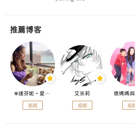
推薦博客
點滴
✾達芬妮•愛孩子•愛生活✾
艾米莉
追蹤
追蹤
追蹤