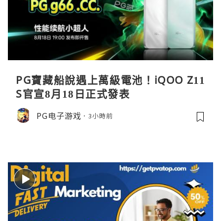
PG寶藏船說遇上萬級電池！iQOO Z11
S官宣8月18日正式發表
PG电子游戏
3小時前