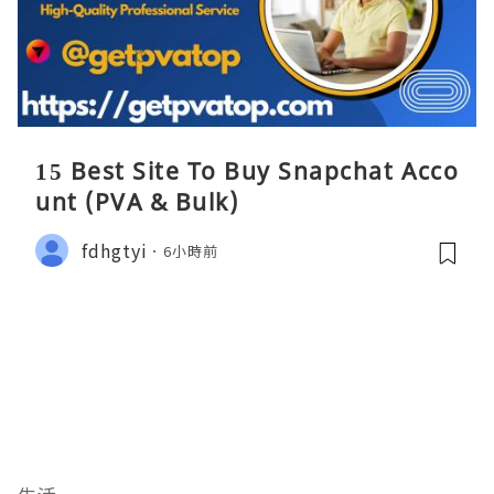
15 Best Site To Buy Snapchat Acco
unt (PVA & Bulk)
fdhgtyi
6小時前