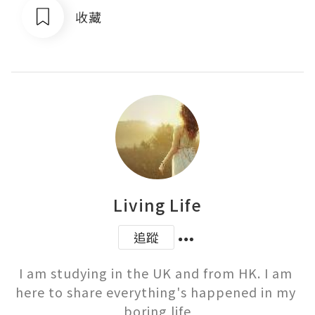
收藏
Living Life
追蹤
I am studying in the UK and from HK. I am 
here to share everything's happened in my 
boring life