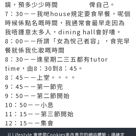
鏡，預多少少時間 俾自己。
7：30－－我哋house規定要食早餐，呢個
時候係點名嘅時間，我通常會最早走因為
我唔鍾意太多人，dining hall會好嘈。
8：00－－所謂「女為悅己者容」，食完早
餐就係我化妝嘅時間
8：30－－逢星期二三五都有tutor
time，由8：30到8：45。
8：45－－上堂。。。。
9：45－－第一節完
9：50－－第二節開始
10：50－－小息
11：15－－第三節開始
12：15－－集會
1：40－－第四節
U Lifestyle 會使用Cookies來改善您的網站體驗，請確定