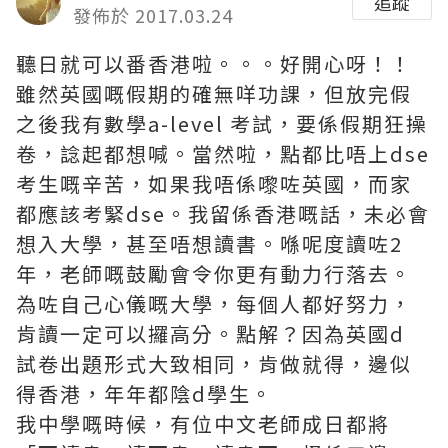
追蹤
發佈於 2017.03.24
聽日就可以番香港啦。。。好開心呀！！
雖然英國嘅假期的確無咩功課，但放完假
之後我有數學a-level 考試，要係假期狂操
卷，諗起都想喊。當然啦，點都比唔上dse
考生嘅辛苦，如果我唔係嚟咗英國，而家
都應該考緊dse。我留係香港嘅話，未必會
想入大學，甚至唔想讀書。喺呢度讀咗2
年，老師嘅鼓勵會令你更有動力行落去。
為咗自己心儀嘅大學，每個人都好努力，
肯讀一定可以攞高分。點解？因為英國d
試卷出題形式大致相同，肯做就得，邊似
得香港，年年都陰d學生。
我中學嘅時候，有位中文老師成日都將