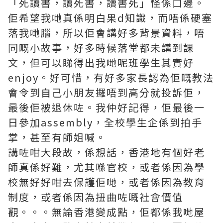
「死讀書，讀死書，讀書死」怪係口邊。
佢希望我哋真係明白果d知識，而唔係硬塞
落我哋腦，所以佢會講好多背景資料，唔
同嘅小故事，好多時候落堂都未講到課
文，但可以睇得出我哋呢班學生其實好
enjoy。好可惜，有好多家長認為佢嘅教法
會令到自己小朋友攞唔到高分就投訴佢，
最後佢被退休咗。我仲好記得，佢最後一
日參加assembly，全校學生企係到拍手
掌，甚至有師姐喊。
講咗咁大段故，係想話，香港地有個好老
師真係好難，尤其喺官校，或者係因為學
校無好好咁去保護佢哋，或者係因為教育
制度，或者係因為扭曲咗嘅社會價值
觀。。。無論香港變成點，佢都係我哋屋