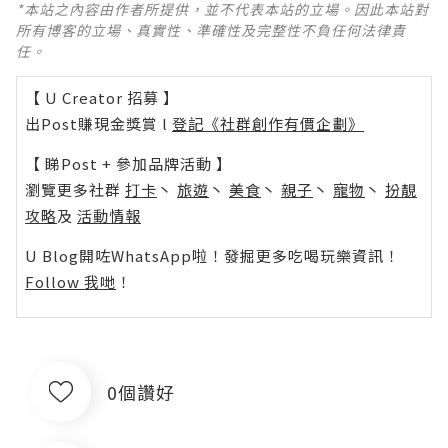
*本站之內容由作者所提供，並不代表本站的立場。因此本站對
所有博客的立場、真實性、準確性及完整性不負任何法律責
任。
【 U Creator 招募 】
出Post賺現金獎賞 l
登記《社群創作有價企劃》
【 睇Post + 參加品牌活動 】
瀏覽更多社群
打卡
丶
旅遊
丶
美食
丶
親子
丶
寵物
丶
扮靚
攻略
及
活動情報
U Blog開咗WhatsApp啦！發掘更多吃喝玩樂資訊！
Follow 我哋
！
0個讚好