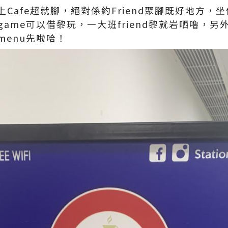
Cafe超就腳，絕對係約Friend聚腳既好地方，
dgame可以借黎玩，一大班friend黎就岩哂嚕，
enu先啦哈！