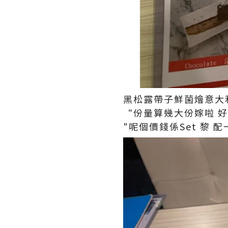
黑松露帶子鮮菌燴意大利飯
“份量算幾大份嫁啦 
"呢個價錢係Set 黎 配