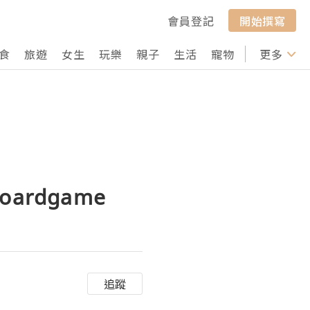
會員登記
開始撰寫
食
旅遊
女生
玩樂
親子
生活
寵物
行山
更多
打卡
oardgame
追蹤