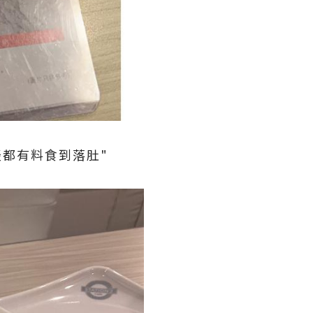
啖都有料食到落肚"