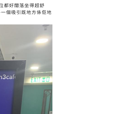
坐位都好闊落坐得超舒
另外一個吸引既地方係佢地