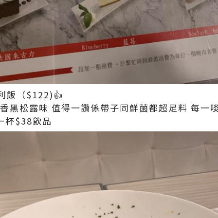
（$122)👍
好香黑松露味 值得一讚係帶子同鮮菌都超足料 每一
一杯$38飲品