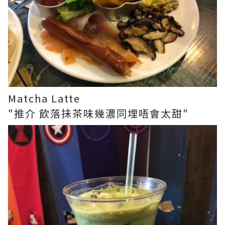
Matcha Latte
"推介 飲落抺茶味幾濃同埋唔會太甜"