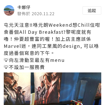
卡娜仔
追蹤
發佈於 2020.11.22
屯元天注意‼️喺元朗Weekend想Chill住咁
食番個All Day Breakfast?黎呢度就有
嚕！仲要超豐富的喔！加上店主應該係
Marvel迷，連同工業風的design, 可以喺
度過番個寫意的下午。
💡向左滑動至最左有menu
💡不設加一服務費