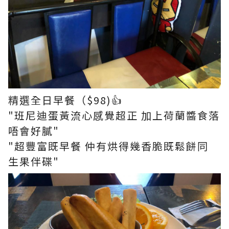
精選全日早餐（$98)👍
"班尼迪蛋黃流心感覺超正 加上荷蘭醬食落
唔會好膩"
"超豐富既早餐 仲有烘得幾香脆既鬆餅同
生果伴碟"