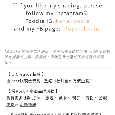
♡
If you like my sharing, please
follow my instagram
♡
Foodie IG:
kana.foodie
and my FB page:
playwithkana
*本站之內容由作者所提供，並不代表本站的立場。因此本站對
所有博客的立場、真實性、準確性及完整性不負任何法律責
任。
【 U Creator 招募 】
出Post賺現金獎賞 l
登記《社群創作有價企劃》
【 睇Post + 參加品牌活動 】
瀏覽更多社群
打卡
丶
旅遊
丶
美食
丶
親子
丶
寵物
丶
扮靚
攻略
及
活動情報
U Blog開咗WhatsApp啦！發掘更多吃喝玩樂資訊！