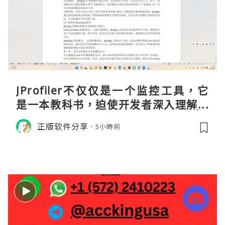
JProfiler不仅仅是一个监控工具，它
是一本教科书，迫使开发者深入理解JV
M的内存模型、垃圾回收机制和并发原
正版软件分享
5小時前
理。通过直观的可视化数据，它将抽象
的性能问题具象化为代码行号。对于一
名追求卓越的Java