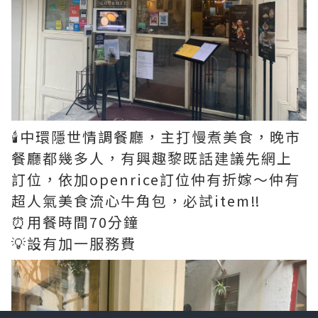
🕯中環隱世情調餐廳，主打慢煮美食，晚市
餐廳都幾多人，有興趣黎既話建議先網上
訂位，依加openrice訂位仲有折嫁～仲有
超人氣美食流心牛角包，必試item‼️
⏰用餐時間70分鐘
💡設有加一服務費