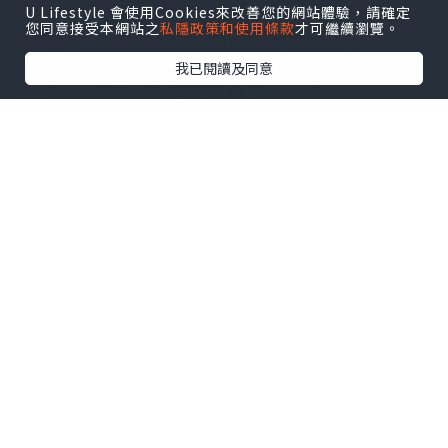
U Lifestyle 會使用Cookies來改善您的網站體驗，請確定
您同意接受本網站之
私隱政策和使用條款
才可繼續瀏覽。
我已閱讀及同意
▪️龍蝦湯牛角包 $58
"必試招牌牛角包 一切開d龍蝦湯流出黎 味
道鮮甜 同牛角包味道都好夾"