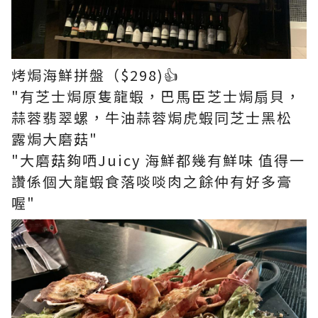
烤焗海鮮拼盤（$298)👍
"有芝士焗原隻龍蝦，巴馬臣芝士焗扇貝，
蒜蓉翡翠螺，牛油蒜蓉焗虎蝦同芝士黑松
露焗大磨菇"
"大磨菇夠哂Juicy 海鮮都幾有鮮味 值得一
讚係個大龍蝦食落啖啖肉之餘仲有好多膏
喔"