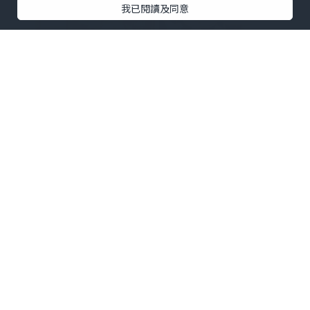
我已閱讀及同意
▪️龍蝦湯牛角包 $58
"必試招牌牛角包 一切開d龍蝦湯流出黎 味
道鮮甜 同牛角包味道都好夾"