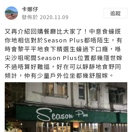
卡娜仔
追蹤
發佈於 2020.11.09
又再介紹回購餐廳比大家了！中意食蠔既
你地相信對於Season Plus都唔陌生，有
時會黎平平地食下精選生蠔過下口癮，喺
尖沙咀呢間Season Plus位置都幾隱世嫁
不過唔算好難搵，好在可以靜靜地食野同
傾計，仲有少量戶外位坐都幾舒服嫁。