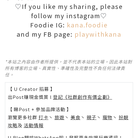
♡
If you like my sharing, please
follow my instagram
♡
Foodie IG:
kana.foodie
and my FB page:
playwithkana
*本站之內容由作者所提供，並不代表本站的立場。因此本站對
所有博客的立場、真實性、準確性及完整性不負任何法律責
任。
【 U Creator 招募 】
出Post賺現金獎賞 l
登記《社群創作有價企劃》
【 睇Post + 參加品牌活動 】
瀏覽更多社群
打卡
丶
旅遊
丶
美食
丶
親子
丶
寵物
丶
扮靚
攻略
及
活動情報
U Blog開咗WhatsApp啦！發掘更多吃喝玩樂資訊！