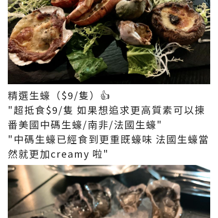
精選生蠔（$9/隻）👍
"超抵食$9/隻 如果想追求更高質素可以㨂
番美國中碼生蠔/南非/法國生蠔"
"中碼生蠔已經食到更重既蠔味 法國生蠔當
然就更加creamy 啦"