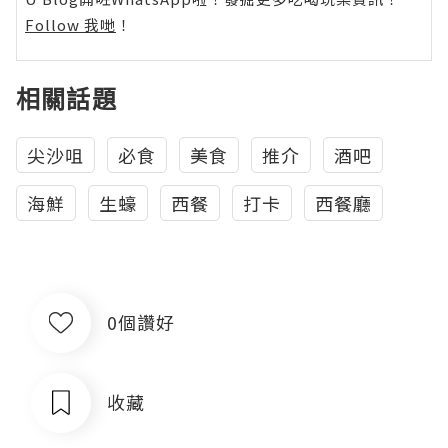
Follow 我哋
！
相關話題
尖沙咀
必食
美食
推介
酒吧
海鮮
生蠔
西餐
打卡
西餐廳
0個讚好
收藏