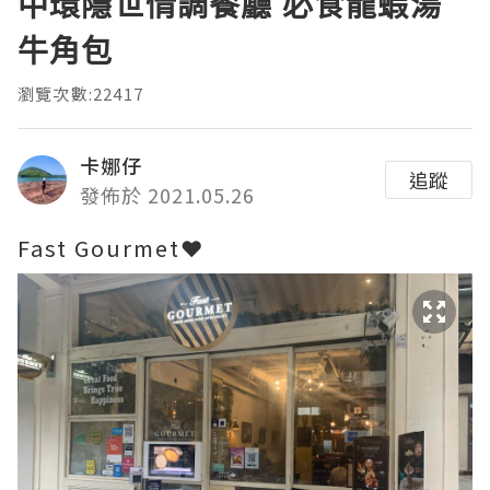
中環隱世情調餐廳 必食龍蝦湯
牛角包
瀏覽次數:22417
卡娜仔
追蹤
發佈於 2021.05.26
Fast Gourmet❤️