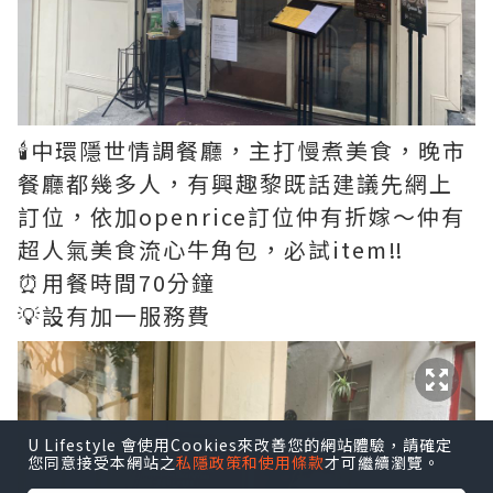
🕯中環隱世情調餐廳，主打慢煮美食，晚市
餐廳都幾多人，有興趣黎既話建議先網上
訂位，依加openrice訂位仲有折嫁～仲有
超人氣美食流心牛角包，必試item‼️
⏰用餐時間70分鐘
💡設有加一服務費
U Lifestyle 會使用Cookies來改善您的網站體驗，請確定
您同意接受本網站之
私隱政策和使用條款
才可繼續瀏覽。