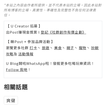
*本站之內容由作者所提供，並不代表本站的立場。因此本站對
所有博客的立場、真實性、準確性及完整性不負任何法律責
任。
【 U Creator 招募 】
出Post賺現金獎賞 l
登記《社群創作有價企劃》
【 睇Post + 參加品牌活動 】
瀏覽更多社群
打卡
丶
旅遊
丶
美食
丶
親子
丶
寵物
丶
扮靚
攻略
及
活動情報
U Blog開咗WhatsApp啦！發掘更多吃喝玩樂資訊！
Follow 我哋
！
相關話題
爽健