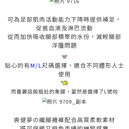
可為足部肌肉活動能力下降時提供補足，
促進血液及淋巴流動
從而加快吸收腿部積聚的水份，減輕腿部
浮腫問題
貼心的有
M/L
尺碼選擇，適合不同體形人士
使用
而曼麗這般粗壯的象腿，當然是選擇了L號啦
爽健夢の纖腿襪褲配合高質柔軟素材
既可保暖又避免束縛的繃緊感覺