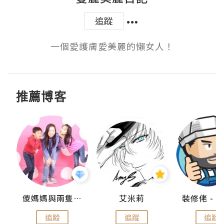
追蹤
一個愛護膚愛美麗的懶女人！
推薦博客
點滴
儍媽媽與兩隻小魔怪之家
艾米莉
追蹤
追蹤
追蹤