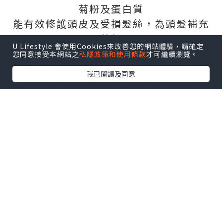
菊粉及蛋白質
能有效修護頭皮及受損髮絲，為頭髮補充
養份
U Lifestyle 會使用Cookies來改善您的網站體驗，請確定
滋潤難於梳理的頭髮，令秀髮回復生氣
您同意接受本網站之
私隱政策和使用條款
才可繼續瀏覽。
還加入燕麥奶，令洗護產品更為溫和
我已閱讀及同意
有效滋潤頭髮及維持頭皮及毛囊的天然平
衡
甘油及三酸甘油脂則可滋潤及補充天然油
脂，令乾旱髮絲更為順滑
革命性加入氨基酸及谷氨酸成份
修復因洗髮而對髮絲所造成的傷害，加強
髮絲的強韌度
全天然成份以確保頭皮不受刺激，而且不
含離子，有效對抗毛燥
褐色版專為亞洲人而設，加入礦物粉成份