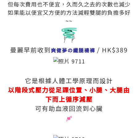
但每次費用也不便宜，久而久之去的次數也減少
如果能以便宜又方便的方法減輕雙腿的負擔多好
~~
曼麗早前收到
/ HK$389
爽健夢の纖腿襪褲
它是根據人體工學原理而設計
以階段式壓力從足踝位置、小腿、大腿由
下而上循序減壓
可有助血液回流到心臟