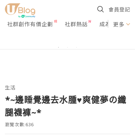
會員登記
社群創作有價企劃
社群熱話
成為U Creato
更多
生活
*~邊睡覺邊去水腫♥爽健夢の纖
腿襪褲~*
瀏覽次數:636