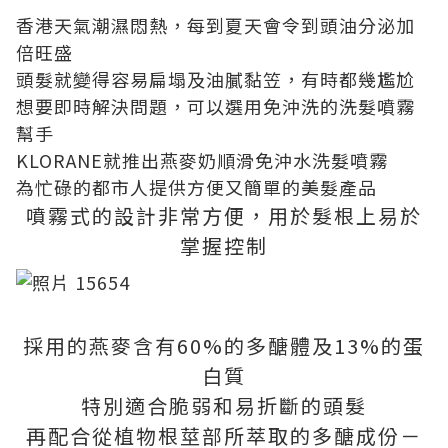
香港天氣潮濕悶熱，每到夏天會令到頭油分泌加
倍旺盛
頭髮就變得容易扁塌及油膩黏笠，有時都幾尷尬
想要即時解決問題，可以選用免沖洗的洗髮噴霧
幫手
KLORANE就推出燕麥奶順滑免沖水洗髮噴霧
為忙碌的都市人提供方便又簡單的美髮產品
噴霧式的設計非常方便，用於髮根上易於
掌握控制
採用的燕麥含有60%的多醣體及13%的蛋
白質
特別適合脆弱和易折斷的頭髮
再配合從植物根莖部所萃取的多醣成份－