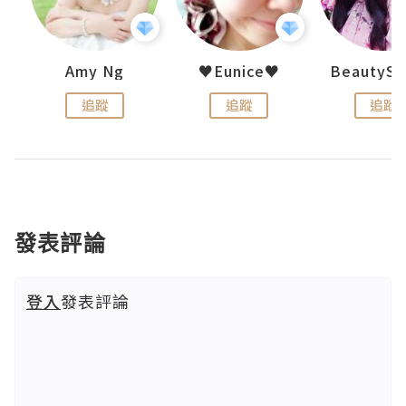
h 夏沫
Amy Ng
♥Eunice♥
追蹤
追蹤
追蹤
發表評論
登入
發表評論