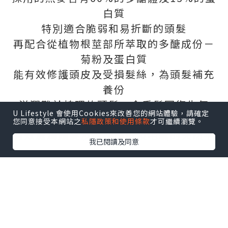
白質
特別適合脆弱和易折斷的頭髮
再配合從植物根莖部所萃取的多醣成份－
菊粉及蛋白質
能有效修護頭皮及受損髮絲，為頭髮補充
養份
滋潤難於梳理的頭髮，令秀髮回復生氣
U Lifestyle 會使用Cookies來改善您的網站體驗，請確定
還加入燕麥奶，令洗護產品更為溫和
您同意接受本網站之
私隱政策和使用條款
才可繼續瀏覽。
有效滋潤頭髮及維持頭皮及毛囊的天然平
我已閱讀及同意
衡
甘油及三酸甘油脂則可滋潤及補充天然油
脂，令乾旱髮絲更為順滑
革命性加入氨基酸及谷氨酸成份
修復因洗髮而對髮絲所造成的傷害，加強
髮絲的強韌度