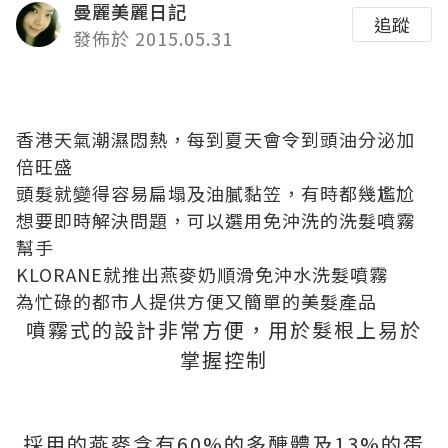
曼麗美麗日記
追蹤
發佈於 2015.05.31
香港天氣潮濕悶熱，每到夏天會令到頭油分泌加
倍旺盛
頭髮就變得容易扁塌及油膩黏笠，有時都幾尷尬
想要即時解決問題，可以選用免沖洗的洗髮噴霧
幫手
KLORANE就推出燕麥奶順滑免沖水洗髮噴霧
為忙碌的都市人提供方便又簡單的美髮產品
噴霧式的設計非常方便，用於髮根上易於
掌握控制
採用的燕麥含有60%的多醣體及13%的蛋