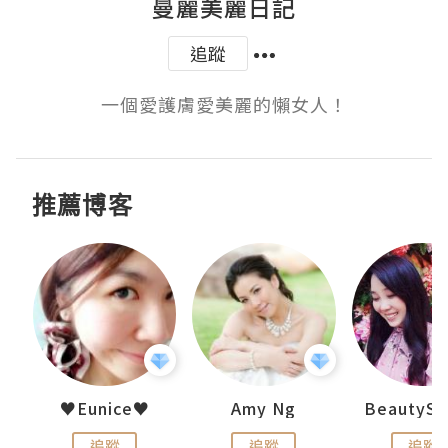
曼麗美麗日記
追蹤
一個愛護膚愛美麗的懶女人！
推薦博客
h 夏沫
♥Eunice♥
Amy Ng
追蹤
追蹤
追蹤