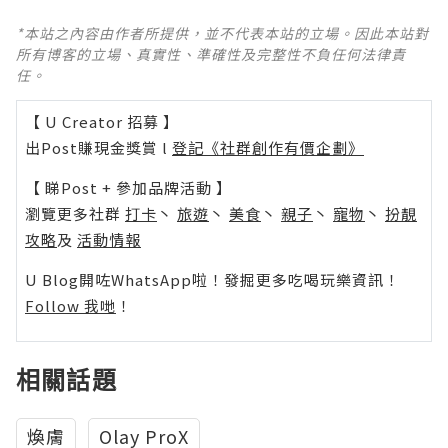
*本站之內容由作者所提供，並不代表本站的立場。因此本站對
所有博客的立場、真實性、準確性及完整性不負任何法律責
任。
【 U Creator 招募 】
出Post賺現金獎賞 l
登記《社群創作有價企劃》
【 睇Post + 參加品牌活動 】
瀏覽更多社群
打卡
丶
旅遊
丶
美食
丶
親子
丶
寵物
丶
扮靚
攻略
及
活動情報
U Blog開咗WhatsApp啦！發掘更多吃喝玩樂資訊！
Follow 我哋
！
相關話題
煥膚
Olay ProX