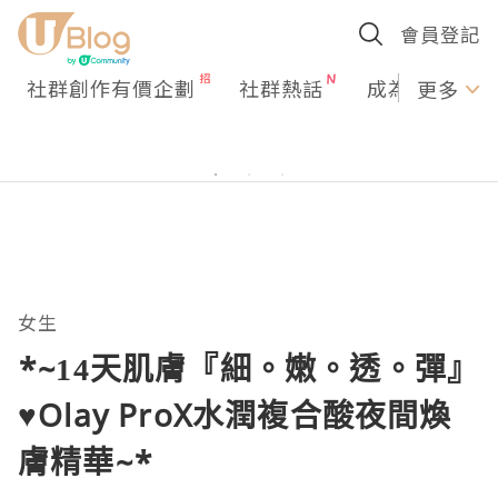
會員登記
社群創作有價企劃
社群熱話
成為U Creato
更多
女生
*~14天肌膚『細。嫩。透。彈』
♥Olay ProX水潤複合酸夜間煥
膚精華~*