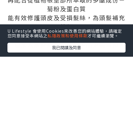
菊粉及蛋白質
能有效修護頭皮及受損髮絲，為頭髮補充
養份
U Lifestyle 會使用Cookies來改善您的網站體驗，請確定
滋潤難於梳理的頭髮，令秀髮回復生氣
您同意接受本網站之
私隱政策和使用條款
才可繼續瀏覽。
還加入燕麥奶，令洗護產品更為溫和
我已閱讀及同意
有效滋潤頭髮及維持頭皮及毛囊的天然平
衡
甘油及三酸甘油脂則可滋潤及補充天然油
脂，令乾旱髮絲更為順滑
革命性加入氨基酸及谷氨酸成份
修復因洗髮而對髮絲所造成的傷害，加強
髮絲的強韌度
全天然成份以確保頭皮不受刺激，而且不
含離子，有效對抗毛燥