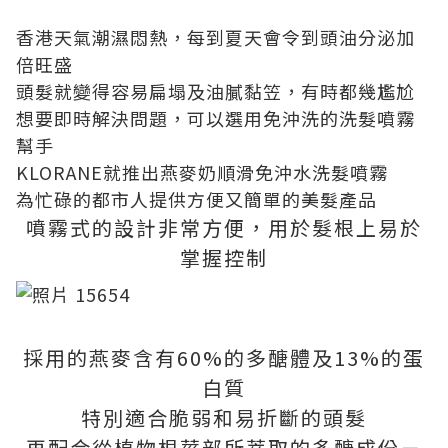
香港天氣潮濕悶熱，每到夏天會令到頭油分泌加
倍旺盛
頭髮就變得容易扁塌及油膩黏笠，有時都幾尷尬
想要即時解決問題，可以選用免沖洗的洗髮噴霧
幫手
KLORANE就推出燕麥奶順滑免沖水洗髮噴霧
為忙碌的都市人提供方便又簡單的美髮產品
噴霧式的設計非常方便，用於髮根上易於
掌握控制
採用的燕麥含有60%的多醣體及13%的蛋
白質
特別適合脆弱和易折斷的頭髮
再配合從植物根莖部所萃取的多醣成份－