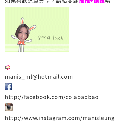
如果喜歡這篇分享，請給曼麗
推推+讚讚
唷
manis_ml@hotmail.com
http://facebook.com/colabaobao
http://www.instagram.com/manisleung