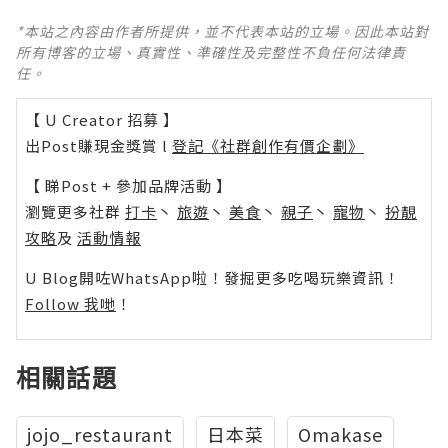
*本站之內容由作者所提供，並不代表本站的立場。因此本站對
所有博客的立場、真實性、準確性及完整性不負任何法律責
任。
【 U Creator 招募 】
出Post賺現金獎賞 l
登記《社群創作有價企劃》
【 睇Post + 參加品牌活動 】
瀏覽更多社群
打卡
丶
旅遊
丶
美食
丶
親子
丶
寵物
丶
扮靚
攻略
及
活動情報
U Blog開咗WhatsApp啦！發掘更多吃喝玩樂資訊！
Follow 我哋
！
相關話題
jojo_restaurant
日本菜
Omakase