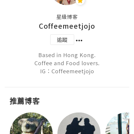
星級博客
Coffeemeetjojo
追蹤
Based in Hong Kong.

Coffee and Food lovers.

IG：Coffeemeetjojo
推薦博客