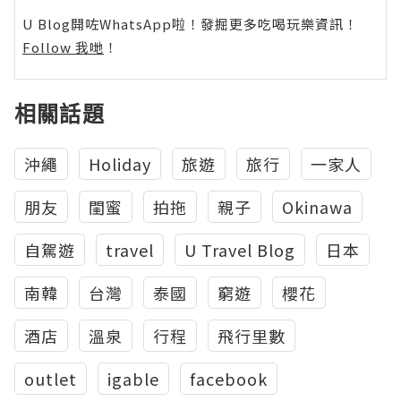
U Blog開咗WhatsApp啦！發掘更多吃喝玩樂資訊！
Follow 我哋
！
相關話題
沖繩
Holiday
旅遊
旅行
一家人
朋友
閨蜜
拍拖
親子
Okinawa
自駕遊
travel
U Travel Blog
日本
南韓
台灣
泰國
窮遊
櫻花
酒店
溫泉
行程
飛行里數
outlet
igable
facebook