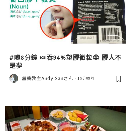
#𡁻8分鐘 🍬吞94%塑膠微粒😱 膠人不
是夢
營養教主Andy Sanさん
15分鐘前