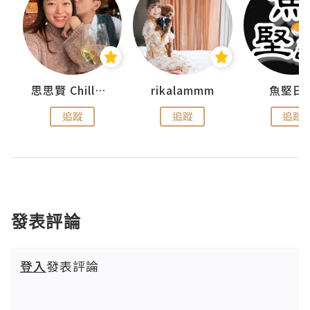
urnal
思思賢 ChillMyBabe
rikalammm
魚堅日
追蹤
追蹤
追蹤
發表評論
登入
發表評論