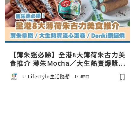
【薄朱迷必睇】全港8大薄荷朱古力美
食推介 薄朱Mocha／大生熱賣爆漿蛋
卷／Donki銅鑼燒
U Lifestyle生活隨想
1小時前