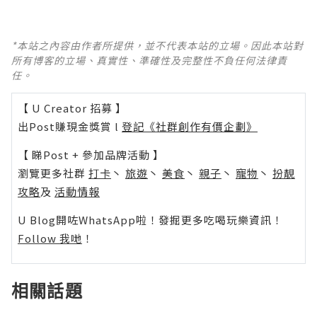
*本站之內容由作者所提供，並不代表本站的立場。因此本站對
所有博客的立場、真實性、準確性及完整性不負任何法律責
任。
【 U Creator 招募 】
出Post賺現金獎賞 l
登記《社群創作有價企劃》
【 睇Post + 參加品牌活動 】
瀏覽更多社群
打卡
丶
旅遊
丶
美食
丶
親子
丶
寵物
丶
扮靚
攻略
及
活動情報
U Blog開咗WhatsApp啦！發掘更多吃喝玩樂資訊！
Follow 我哋
！
相關話題