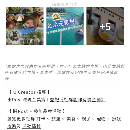
點擊圖片放大
+5
*本站之內容由作者所提供，並不代表本站的立場。因此本站對
所有博客的立場、真實性、準確性及完整性不負任何法律責
任。
【 U Creator 招募 】
出Post賺現金獎賞 l
登記《社群創作有價企劃》
【 睇Post + 參加品牌活動 】
瀏覽更多社群
打卡
丶
旅遊
丶
美食
丶
親子
丶
寵物
丶
扮靚
攻略
及
活動情報