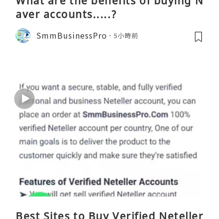
What are the benefits of buying N
aver accounts.....?
SmmBusinessPro
5小時前
Best Sites to Buy Verified Neteller