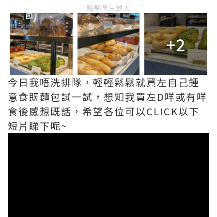
點擊圖片放大
+2
今日我唔洗排隊，輕輕鬆鬆就買左自己鍾
意食既麵包試一試，想知我買左D咩或有咩
食後感想既話，希望各位可以CLICK以下
短片睇下呢~