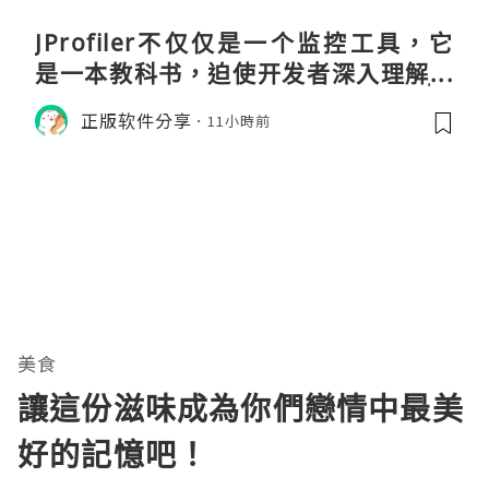
JProfiler不仅仅是一个监控工具，它
是一本教科书，迫使开发者深入理解JV
M的内存模型、垃圾回收机制和并发原
正版软件分享
11小時前
理。通过直观的可视化数据，它将抽象
的性能问题具象化为代码行号。对于一
名追求卓越的Java
美食
讓這份滋味成為你們戀情中最美
好的記憶吧！