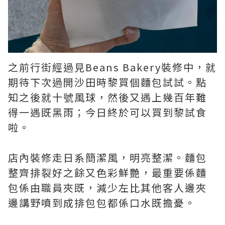
之前行街經過見Beans Bakery裝修中，就
期待下次過開沙田時黎買個麵包試試。點
知之後就十號風球，然後又遇上幾百年難
得一遇既黑雨；今日終於可以買到黎試食
啦。
店內裝修走日系簡潔風，明亮整潔。麵包
整齊排裂好之餘又色彩鮮艷，最重要係麵
包係由職員夾既，減少左比其他客人邊夾
邊講野噴到成排包包都係口水既擔憂。