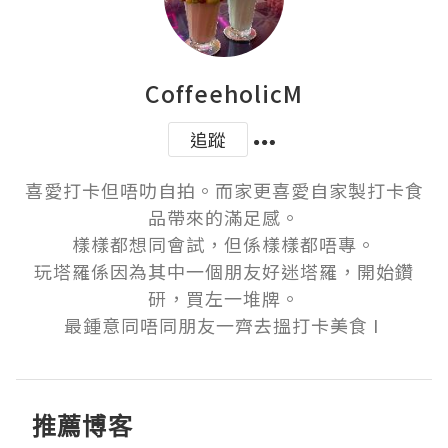
CoffeeholicM
追蹤
喜愛打卡但唔叻自拍。而家更喜愛自家製打卡食
品帶來的滿足感。

樣樣都想同會試，但係樣樣都唔專。

玩塔羅係因為其中一個朋友好迷塔羅，開始鑽
研，買左一堆牌。

最鍾意同唔同朋友一齊去搵打卡美食 I 
推薦博客