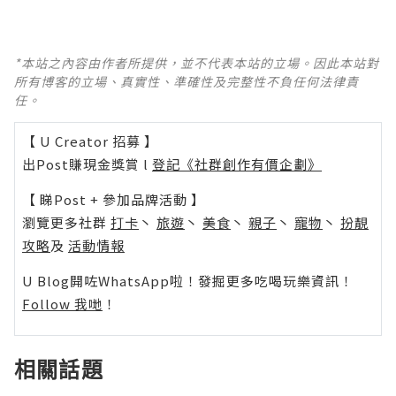
*本站之內容由作者所提供，並不代表本站的立場。因此本站對
所有博客的立場、真實性、準確性及完整性不負任何法律責
任。
【 U Creator 招募 】
出Post賺現金獎賞 l
登記《社群創作有價企劃》
【 睇Post + 參加品牌活動 】
瀏覽更多社群
打卡
丶
旅遊
丶
美食
丶
親子
丶
寵物
丶
扮靚
攻略
及
活動情報
U Blog開咗WhatsApp啦！發掘更多吃喝玩樂資訊！
Follow 我哋
！
相關話題