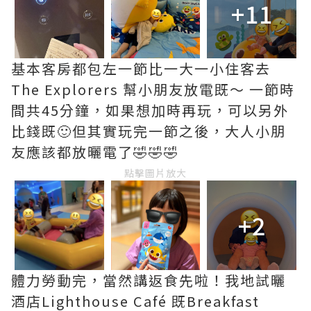
+11
基本客房都包左一節比一大一小住客去
The Explorers 幫小朋友放電既～ 一節時
間共45分鐘，如果想加時再玩，可以另外
比錢既🙂但其實玩完一節之後，大人小朋
友應該都放曬電了🤣🤣🤣
點擊圖片放大
+2
體力勞動完，當然講返食先啦！我地試曬
酒店Lighthouse Café 既Breakfast