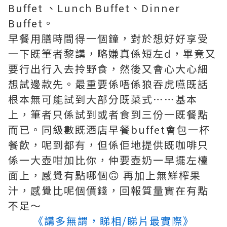
Buffet 、Lunch Buffet、Dinner
Buffet。
早餐用膳時間得一個鐘，對於想好好享受
一下既筆者黎講，略嫌真係短左d，畢竟又
要行出行入去拎野食，然後又會心大心細
想試邊款先。最重要係唔係狼吞虎嚥既話
根本無可能試到大部分既菜式⋯⋯基本
上，筆者只係試到或者食到三份一既餐點
而已。同級數既酒店早餐buffet會包一杯
餐飲，呢到都有，但係佢地提供既咖啡只
係一大壺咁加比你，仲要壺奶一早擺左檯
面上，感覺有點哪個🙃 再加上無鮮榨果
汁，感覺比呢個價錢，回報質量實在有點
不足～
《講多無謂，睇相/睇片最實際》