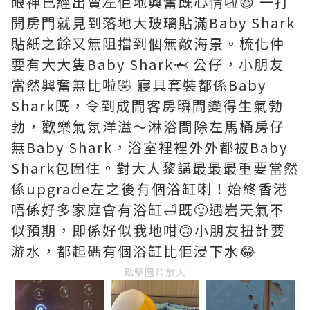
眼神已經出賣左佢地興奮既心情啦😆 一打
開房門就見到落地大玻璃貼滿Baby Shark
貼紙之餘又無阻擋到個無敵海景。梳化仲
要有大大隻Baby Shark🦈 公仔，小朋友
當然興奮無比啦🤣 寢具套裝都係Baby
Shark既，令到成間客房𣊬間變得生氣勃
勃，歡樂氣氛洋溢～淋浴間除左馬桶房仔
無Baby Shark，浴室裡裡外外都被Baby
Shark包圍住。對大人黎講最最最重要當然
係upgrade左之後有個浴缸喇！始終香港
唔係好多家庭會有浴缸🛁既🙂遇岩天氣不
似預期，即係好似我地咁🙃小朋友扭計要
游水，都起碼有個浴缸比佢浸下水😂
點擊圖片放大