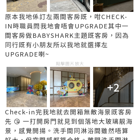
原本我地係訂左兩間客房既，咁CHECK-
IN時職員問我地會唔會UPGRADE其中一
間客房做BABYSHARK主題既客房，因為
同行既有小朋友所以我地就選擇左
UPGRADE喇~
點擊圖片放大
+2
Check-in完我地就去開箱無敵海景既客房
先 😘 一打開房門就見到個落地大玻璃靚海
景，感覺開揚。洗手間同淋浴間雖然唔算
好大，但空間感都算合格。離開洗手間淋