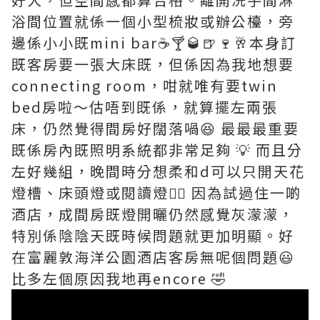
浴間位置就係一個小型梳妝或辦公檯，旁
邊係小小既mini bar☕️🍸🥃🍺🍷🥂本身訂
既客房要一張大床既，但係因為我地想要
connecting room，咁就唯有要twin
bed房啦～估唔到既係，就算擺左兩張
床，仍然覺得間房好闊落喎😆 最最最重要
既係房內既照明系統都非常足夠 💡 而且分
左好幾組，晚間時分想柔和d可以只開天花
燈槽、床頭燈或閱讀燈👍🏻 因為試過住一啲
酒店，成間房既燈開曬仍然感覺灰濛濛，
特別係陰陰天既時候問題就更加明顯。好
在富麗敦海洋公園酒店客房無呢個問題😃
比多左個原因我地再encore 🤣