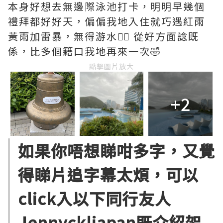
本身好想去無邊際泳池打卡，明明早幾個
禮拜都好好天，偏偏我地入住就巧遇紅雨
黃雨加雷暴，無得游水😮‍💨 從好方面諗既
係，比多個籍口我地再來一次🤣
點擊圖片放大
+2
如果你唔想睇咁多字，又覺
得睇片追字幕太煩，可以
click入以下同行友人
Jennyckljapan既介紹架