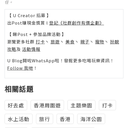
任。
【 U Creator 招募 】
出Post賺現金獎賞 l
登記《社群創作有價企劃》
【 睇Post + 參加品牌活動 】
瀏覽更多社群
打卡
丶
旅遊
丶
美食
丶
親子
丶
寵物
丶
扮靚
攻略
及
活動情報
U Blog開咗WhatsApp啦！發掘更多吃喝玩樂資訊！
Follow 我哋
！
相關話題
好去處
香港周圍遊
主題樂園
打卡
水上活動
旅行
香港
海洋公園