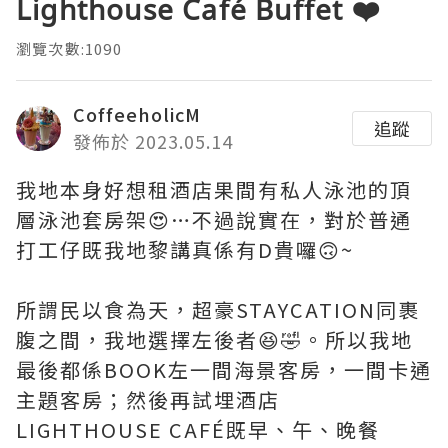
Lighthouse Café Buffet ❤️
瀏覽次數:1090
CoffeeholicM
追蹤
發佈於 2023.05.14
我地本身好想租酒店果間有私人泳池的頂
層泳池套房架😍…不過說實在，對於普通
打工仔既我地黎講真係有D貴囉🙃~
所謂民以食為天，超豪STAYCATION同裹
腹之間，我地選擇左後者😆🤣。所以我地
最後都係BOOK左一間海景客房，一間卡通
主題客房；然後再試埋酒店
LIGHTHOUSE CAFÉ既早、午、晚餐