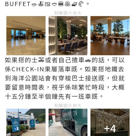
BUFFET🥗🍝🍱🥙🍔🥞🧇🥐。
點擊圖片放大
如果搭的士🚕或者自己揸車🚗的話，可以
係CHECK-IN果層落車既。如果搭地鐵去
到海洋公園站會有穿梭巴士接送既，但就
要留意時間表，視乎係咪繁忙時段，大概
十五分鐘至半個鐘先有一班車既。
點擊圖片放大
+4