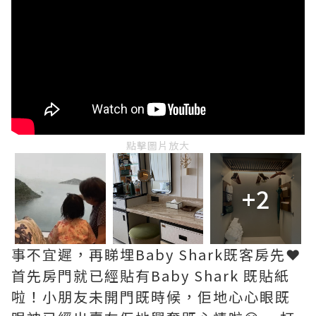
點擊圖片放大
+2
事不宜遲，再睇埋Baby Shark既客房先❤️
首先房門就已經貼有Baby Shark 既貼紙
啦！小朋友未開門既時候，佢地心心眼既