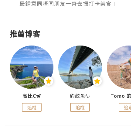
最鍾意同唔同朋友一齊去搵打卡美食 I 
推薦博客
)
高比C🐒
豹紋魚💦
追蹤
追蹤
追蹤