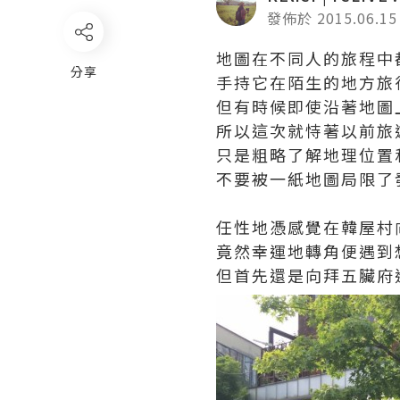
發佈於 2015.06.15
地圖在不同人的旅程中
分享
手持它在陌生的地方旅
但有時候即使沿著地圖
所以這次就恃著以前旅
只是粗略了解地理位置
不要被一紙地圖局限了
任性地憑感覺在韓屋村
竟然幸運地轉角便遇到想去的
但首先還是向拜五臟府