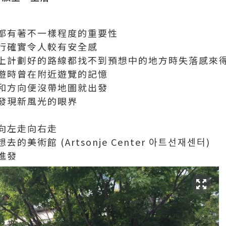
都有著不一樣程度的重要性
行確實令人較有安全感
上計劃好的路線都找不到預想中的地方時失落感來
遊時曾在附近遊覽的記憶
和方向便沒帶地圖就出發
發現新風光的眼界
向左走向右走
美術館 (Artsonje Center 아트선재센터)
進發