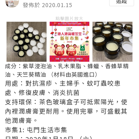
追蹤
發佈於 2020.01.15
點擊圖片放大
成分：紫草浸泡油、乳木果脂、蜂蠟、香蜂草精
油、天竺葵精油 （材料由英國進口）
用處：對抗濕疹、主婦手、蚊叮蟲咬患
處、修復皮膚、消炎抗菌
支持環保：茶色玻璃盒子可抵禦陽光，使
內裡潤膚膏更耐用。使用完畢，可盛載其
他潤膚膏。
市集1: 屯門生活市集
日期：2020年1月18日 （六）