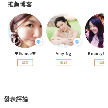
推薦博客
h 夏沫
♥Eunice♥
Amy Ng
追蹤
追蹤
追蹤
發表評論