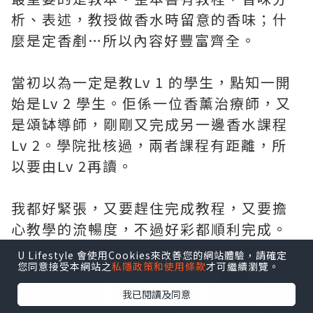
析、表述，教授做香水時留意的香味；什
麼是定香剷…所以內容好豐富齊全。
當初以為一定是教Lv 1 的學生，點知一開
始是Lv 2 學生。佢係一位香薰治療師，又
是頌缽導師，剛剛又完成另一邊香水課程
Lv 2。學院批核過，兩者課程有距離，所
以要由Lv 2再讀。
我都好緊張，又要趕住完成教程，又要擔
心教學的流暢度，不過好彩都順利完成。
點擊圖片放大
U Lifestyle 會使用Cookies來改善您的網站體驗，請確定
您同意接受本網站之
私隱政策和使用條款
才可繼續瀏覽。
+4
我已閱讀及同意