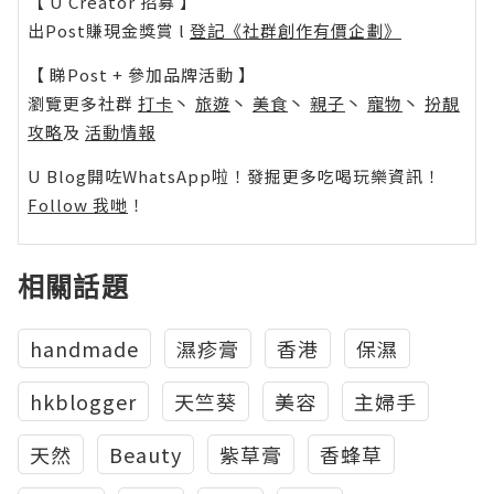
【 U Creator 招募 】
出Post賺現金獎賞 l
登記《社群創作有價企劃》
【 睇Post + 參加品牌活動 】
瀏覽更多社群
打卡
丶
旅遊
丶
美食
丶
親子
丶
寵物
丶
扮靚
攻略
及
活動情報
U Blog開咗WhatsApp啦！發掘更多吃喝玩樂資訊！
Follow 我哋
！
相關話題
handmade
濕疹膏
香港
保濕
hkblogger
天竺葵
美容
主婦手
天然
Beauty
紫草膏
香蜂草