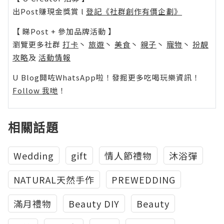
出Post賺現金獎賞 l
登記《社群創作有價企劃》
【 睇Post + 參加品牌活動 】
瀏覽更多社群
打卡
丶
旅遊
丶
美食
丶
親子
丶
寵物
丶
扮靚
攻略
及
活動情報
U Blog開咗WhatsApp啦！發掘更多吃喝玩樂資訊！
Follow 我哋
！
相關話題
Wedding
gift
情人節禮物
沐浴彈
NATURAL天然手作
PREWEDDING
滿月禮物
Beauty DIY
Beauty