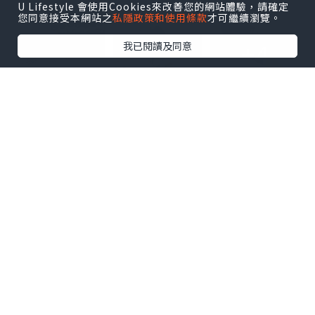
點擊圖片放大
U Lifestyle 會使用Cookies來改善您的網站體驗，請確定
您同意接受本網站之
私隱政策和使用條款
才可繼續瀏覽。
+4
我已閱讀及同意
*本站之內容由作者所提供，並不代表本站的立場。因此本站對
所有博客的立場、真實性、準確性及完整性不負任何法律責
任。