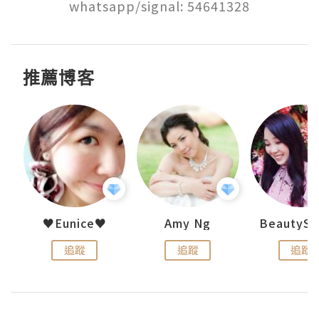
推薦博客
h 夏沫
♥Eunice♥
Amy Ng
追蹤
追蹤
追蹤