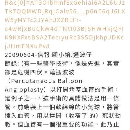
R&c[0]=AT3OIbhmfExGehiai6A2L6UJz
TkTQQMWDjRqjCalv56__p6nE6qJ6LX
W5yMYTc2JYAhJXZRLFr-
e4wRjxBuCkW4dTNtt03BjSHWHkjQFI
K9KXFxsBSA2TeciyuRc3S5OjkhpJDKc
jJHmFNXuPv8
20090604-信報 顧小培.通波仔
節錄: (有一些醫學技術，像是先進，其實
卻是危機四伏。藉通波波
（Percutaneous Balloon
Angioplasty）以打開堵塞血管的手術，
是例子之一。這手術的具體做法是用一條
管，前端裝上一個軟綿綿的小氣球，將管
插入血管，用以撑開（收窄了 的）冠狀動
脈。但血管有一個很重要的功能，此乃止