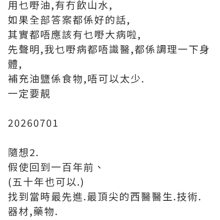
用乜嘢油,有冇飲山水,
如果全部答案都係好的話,
其實都唔應該有乜嘢大病啦,
先聲明,我乜嘢病都唔識醫,都係調理一下身
體,
補充油鹽係食物,唔可以太少.
一定要靚
20260701
隨想2.
假使回到一百年前、
(五十年也可以.)
找到當時最先進.最頂尖的西醫醫生.技術.
器材,藥物.