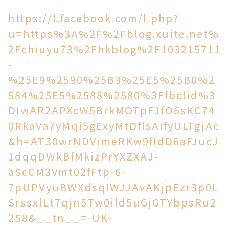
https://l.facebook.com/l.php?
u=https%3A%2F%2Fblog.xuite.net%
2Fchiuyu73%2Fhkblog%2F103215711
-
%25E9%2590%25B3%25E5%25B0%2
584%25E5%2588%2580%3Ffbclid%3
DIwAR2APXcW5BrkMOTpF1fO6sKC74
0RkaVa7yMqi5gExyMtDflsAIfyULTgjAc
&h=AT30wrNDVimeRKw9fIdD6aFJucJ
1dqqDWkBfMkizPrYXZXAJ-
aScCM3Vmt02fFtp-6-
7pUPVyuBWXdsqIWJJAvAKjpEzr3p0L
SrssxlLt7qjn5Tw0ild5uGjGTYbpsRu2
2S8&__tn__=-UK-