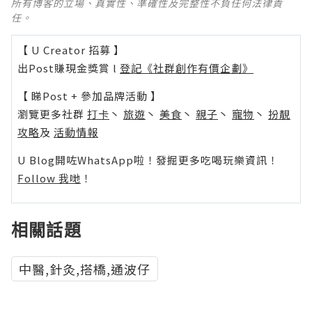
所有博客的立場、真實性、準確性及完整性不負任何法律責
任。
【 U Creator 招募 】
出Post賺現金獎賞 l
登記《社群創作有價企劃》
【 睇Post + 參加品牌活動 】
瀏覽更多社群
打卡
丶
旅遊
丶
美食
丶
親子
丶
寵物
丶
扮靚
攻略
及
活動情報
U Blog開咗WhatsApp啦！發掘更多吃喝玩樂資訊！
Follow 我哋
！
相關話題
中醫,針灸,搭橋,通波仔