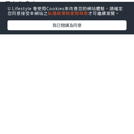
用在你身上.
U Lifestyle 會使用Cookies來改善您的網站體驗，請確定
你會接受嗎？.
您同意接受本網站之
私隱政策和使用條款
才可繼續瀏覽。
為什麼.
我已閱讀及同意
同時.
將西字.改為中字.(中醫)
又如何？
隨機選一款中成藥.
一口氣吃一星期的建議用量.
對於一位健康正常的人.有幾大問題？
又若中字換了個西字呢？
*本站之內容由作者所提供，並不代表本站的立場。因此本站對
所有博客的立場、真實性、準確性及完整性不負任何法律責
任。