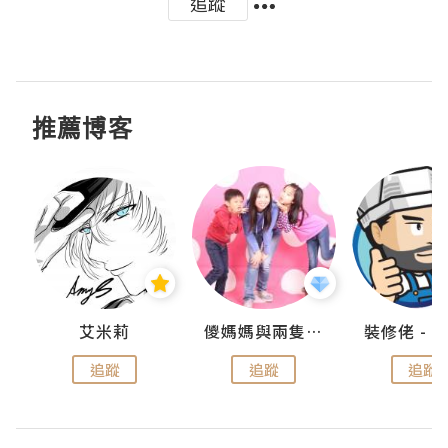
追蹤
推薦博客
點滴
艾米莉
儍媽媽與兩隻小魔怪之家
追蹤
追蹤
追蹤