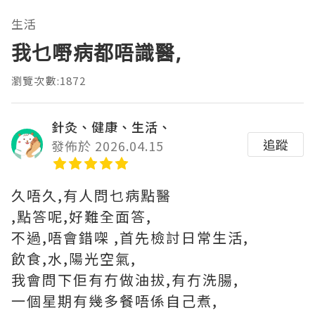
生活
我乜嘢病都唔識醫,
瀏覽次數:1872
針灸、健康、生活、
追蹤
發佈於 2026.04.15
久唔久,有人問乜病點醫
,點答呢,好難全面答,
不過,唔會錯㗎 ,首先檢討日常生活,
飲食,水,陽光空氣,
我會問下佢有冇做油拔,有冇洗腸,
一個星期有幾多餐唔係自己煮,