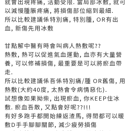
就會出現疼痛, 活動受限. 當局部冰敷, 就可
以減慢腫脹疼痛, 將損傷部位縮到最細.
所以比較建議係特別痛, 特別腫, OR有出
血, 新傷先用冰敷
甘點解中醫有時會叫病人熱敷呢??
熱敷, 熱可以促進氣血運動, 血亦有大量營
養, 可以修補損傷, 最重要是可以將瘀血帶
走.
所以比較建議係吾係特別痛/腫 OR舊傷, 用
熱敷(大約40度, 太熱會令病情惡化).
試想像如果拗柴, 出現瘀血, 你KEEP住冰
敷. 瘀血吾散, 又點會好呢??!!!
有好多跑手都開始練返渣馬, 得閒都可以暖
敷D手手腳腳關節, 減少疲勞損傷