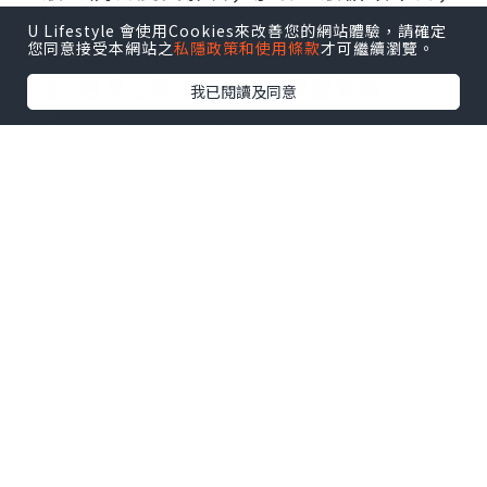
新陳代謝減慢
U Lifestyle 會使用Cookies來改善您的網站體驗，請確定
您同意接受本網站之
私隱政策和使用條款
才可繼續瀏覽。
子宮, 卵巢的位置也會發生改變. 形態發生
扭曲, 容易出現小腹突出, 腰酸背痛
我已閱讀及同意
更甚引起子宮, 卵巢的功能異常. 如痛經, 子
宮肌瘤, 甚至不孕等
婦科疾病, 賀爾蒙失調, 子宮內膜異位, 子宮
肌瘤, 不孕等, 和骨盆的氣血循環有絕對關
係
試想像, 骨盆就像一間屋, 子宮, 卵巢, 膀胱
等重要器官就是屋內的傢俬. 屋一旦出現傾
斜, 內在的傢俬自然也會傾斜移動
不在其位, 如何施其職
(網上圖片)