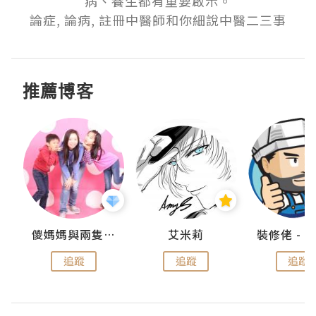
病、養生都有重要啟示。

論症, 論病, 註冊中醫師和你細說中醫二三事
推薦博客
點滴
儍媽媽與兩隻小魔怪之家
艾米莉
追蹤
追蹤
追蹤