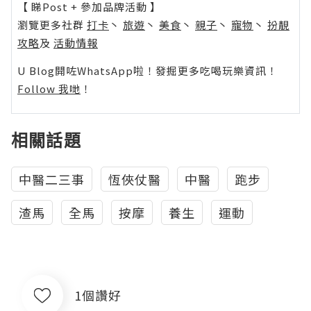
【 睇Post + 參加品牌活動 】
瀏覽更多社群
打卡
丶
旅遊
丶
美食
丶
親子
丶
寵物
丶
扮靚
攻略
及
活動情報
U Blog開咗WhatsApp啦！發掘更多吃喝玩樂資訊！
Follow 我哋
！
相關話題
中醫二三事
恆俠仗醫
中醫
跑步
渣馬
全馬
按摩
養生
運動
1個讚好