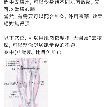
間中去練水, 可以令身體不同肌肉放鬆, 又
可以當練心肺
當然, 有需要可以配合針灸, 外用膏藥. 效果
絕對無得頂.
以下穴位, 可以用肌肉按摩槍"大圓頭"去按
摩, 可以幫你舒緩跑步後的不適.
委中(腓腸肌, 比目魚肌) :