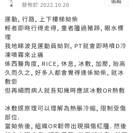
追蹤
發佈於 2022.10.28
運動, 行路, 上下樓梯拗柴
輕者即時行得走得, 重者腫過豬蹄, 眼水標
埋
我地睇波見運動員拗到, PT就會即時噴D冷
凍噴霧來止痛
係西醫角度, RICE, 休息, 冰敷, 加壓, 抬高
久而久之, 好多人都會覺得逢係拗柴, 就冰
敷佢
但再細問病人就吾知幾時應該冰敷OR熱敷
冰敷既原理可以理解為熱脹冷縮, 限制受傷
部位.
當拗柴後, 組織OR韌帶出現損傷紅腫. 然後