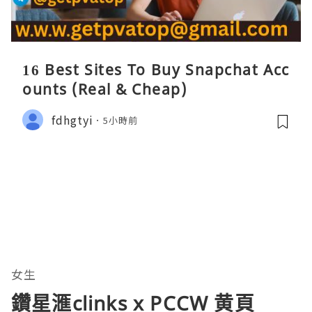
16 Best Sites To Buy Snapchat Acc
ounts (Real & Cheap)
fdhgtyi
5小時前
女生
鑽星滙clinks x PCCW 黄頁