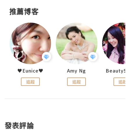
推薦博客
h 夏沫
♥Eunice♥
Amy Ng
追蹤
追蹤
追蹤
發表評論