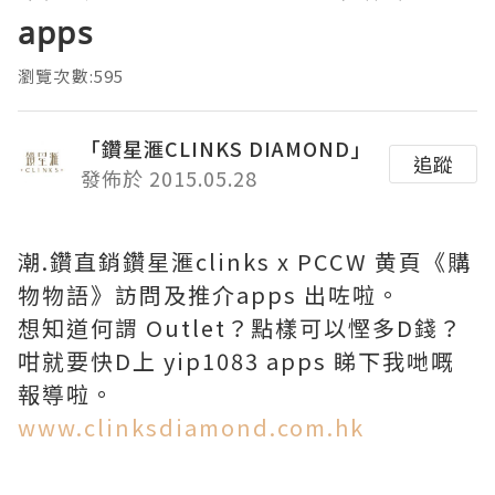
apps
瀏覽次數:595
「鑽星滙CLINKS DIAMOND」
追蹤
發佈於 2015.05.28
潮.鑽直銷鑽星滙clinks x PCCW 黄頁《購
物物語》訪問及推介apps 出咗啦。
想知道何謂 Outlet？點樣可以慳多D錢？
咁就要快D上 yip1083 apps 睇下我哋嘅
報導啦。
www.clinksdiamond.com.hk