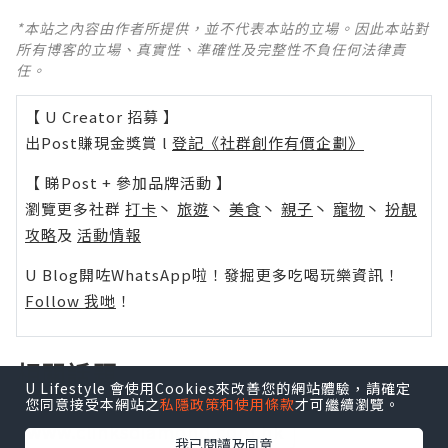
*本站之內容由作者所提供，並不代表本站的立場。因此本站對
所有博客的立場、真實性、準確性及完整性不負任何法律責
任。
【 U Creator 招募 】
出Post賺現金獎賞 l
登記《社群創作有價企劃》
【 睇Post + 參加品牌活動 】
瀏覽更多社群
打卡
丶
旅遊
丶
美食
丶
親子
丶
寵物
丶
扮靚
攻略
及
活動情報
U Blog開咗WhatsApp啦！發掘更多吃喝玩樂資訊！
Follow 我哋
！
相關話題
U Lifestyle 會使用Cookies來改善您的網站體驗，請確定
您同意接受本網站之
私隱政策和使用條款
才可繼續瀏覽。
www.clinksdiamond.com.hk
我已閱讀及同意