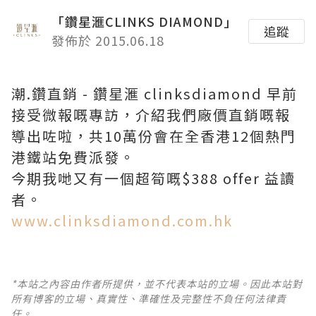
「鑽星滙CLINKS DIAMOND」
追蹤
發佈於 2015.06.18
潮.鑽直銷 - 鑽星滙 clinksdiamond 早前
接受微報嘅專訪，介紹我們廠價直銷嘅報
導出咗啦，共10萬份會在全香港12個熱門
港鐵站免費派發。
今期我哋又有一個超筍嘅$388 offer 益讀
者。
www.clinksdiamond.com.hk
*本站之內容由作者所提供，並不代表本站的立場。因此本站對
所有博客的立場、真實性、準確性及完整性不負任何法律責
任。