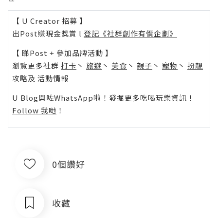
【 U Creator 招募 】
出Post賺現金獎賞 l
登記《社群創作有價企劃》
【 睇Post + 參加品牌活動 】
瀏覽更多社群
打卡
丶
旅遊
丶
美食
丶
親子
丶
寵物
丶
扮靚
攻略
及
活動情報
U Blog開咗WhatsApp啦！發掘更多吃喝玩樂資訊！
Follow 我哋
！
0個讚好
收藏