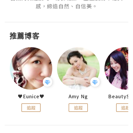
感，締造自然、自信美。
推薦博客
h 夏沫
♥Eunice♥
Amy Ng
追蹤
追蹤
追蹤