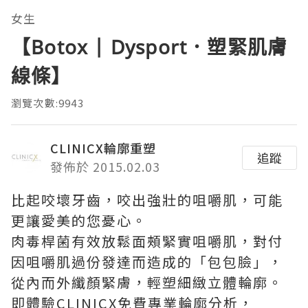
女生
【Botox | Dysport．塑緊肌膚
線條】
瀏覽次數:9943
CLINICX輪廓重塑
追蹤
發佈於 2015.02.03
比起咬壞牙齒，咬出強壯的咀嚼肌，可能
更讓愛美的您憂心。
肉毒桿菌有效放鬆面頰緊實咀嚼肌，對付
因咀嚼肌過份發達而造成的「包包臉」，
從內而外纖顏緊膚，輕塑細緻立體輪廓。
即體驗CLINICX免費專業輪廓分析，