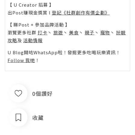
【 U Creator 招募 】
出Post賺現金獎賞 l
登記《社群創作有價企劃》
【 睇Post + 參加品牌活動 】
瀏覽更多社群
打卡
丶
旅遊
丶
美食
丶
親子
丶
寵物
丶
扮靚
攻略
及
活動情報
U Blog開咗WhatsApp啦！發掘更多吃喝玩樂資訊！
Follow 我哋
！
0個讚好
收藏