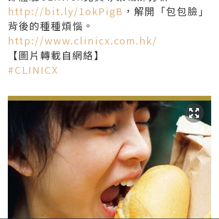
http://bit.ly/1okPigB
，解開「包包臉」
背後的種種煩惱。
http://www.clinicx.com.hk/
【圖片轉載自網絡】
‪#‎CLINICX‬