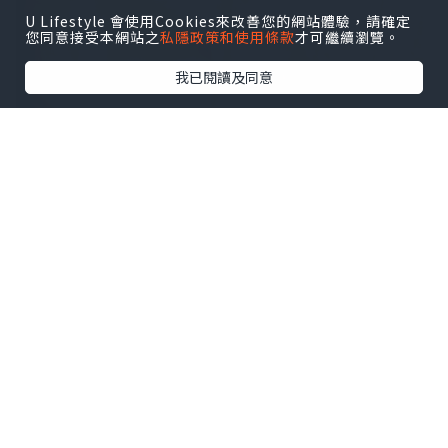
U Lifestyle 會使用Cookies來改善您的網站體驗，請確定
您同意接受本網站之
私隱政策和使用條款
才可繼續瀏覽。
我已閱讀及同意
*本站之內容由作者所提供，並不代表本站的立場。因此本站對
所有博客的立場、真實性、準確性及完整性不負任何法律責
任。
【 U Creator 招募 】
出Post賺現金獎賞 l
登記《社群創作有價企劃》
【 睇Post + 參加品牌活動 】
瀏覽更多社群
打卡
丶
旅遊
丶
美食
丶
親子
丶
寵物
丶
扮靚