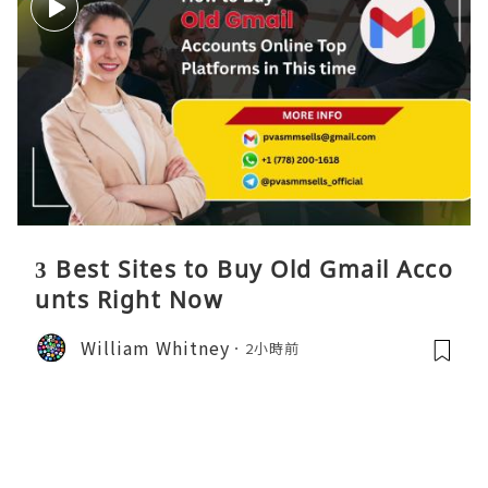
3 Best Sites to Buy Old Gmail Acco
unts Right Now
William Whitney
2小時前