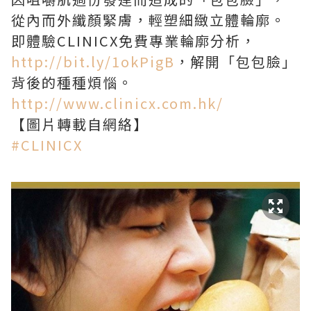
從內而外纖顏緊膚，輕塑細緻立體輪廓。
即體驗CLINICX免費專業輪廓分析，
http://bit.ly/1okPigB
，解開「包包臉」
背後的種種煩惱。
http://www.clinicx.com.hk/
【圖片轉載自網絡】
‪#‎CLINICX‬