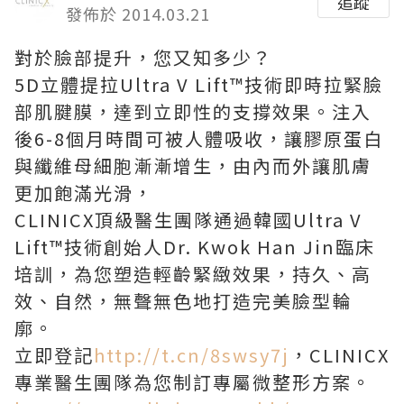
追蹤
發佈於 2014.03.21
對於臉部提升，您又知多少？
5D立體提拉Ultra V Lift™技術即時拉緊臉
部肌腱膜，達到立即性的支撐效果。注入
後6-8個月時間可被人體吸收，讓膠原蛋白
與纖維母細胞漸漸增生，由內而外讓肌膚
更加飽滿光滑，
CLINICX頂級醫生團隊通過韓國Ultra V
Lift™技術創始人Dr. Kwok Han Jin臨床
培訓，為您塑造輕齡緊緻效果，持久、高
效、自然，無聲無色地打造完美臉型輪
廓。
立即登記
http://t.cn/8swsy7j
，CLINICX
專業醫生團隊為您制訂專屬微整形方案。