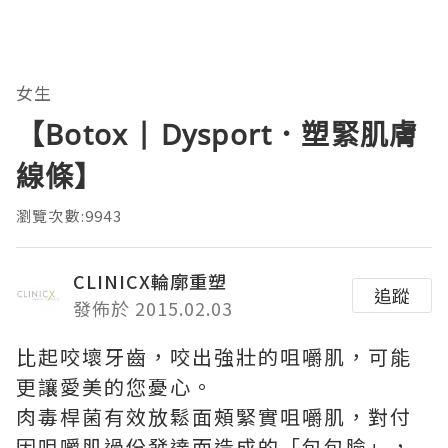
女生
【Botox | Dysport．塑緊肌膚
線條】
瀏覽次數:9943
CLINICX輪廓重塑
追蹤
發佈於 2015.02.03
比起咬壞牙齒，咬出強壯的咀嚼肌，可能
更讓愛美的您憂心。
肉毒桿菌有效放鬆面頰緊實咀嚼肌，對付
因咀嚼肌過份發達而造成的「包包臉」，