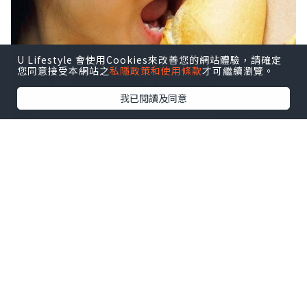
U Lifestyle 會使用Cookies來改善您的網站體驗，請確定
您同意接受本網站之
私隱政策和使用條款
才可繼續瀏覽。
我已閱讀及同意
*本站之內容由作者所提供，並不代表本站的立場。因此本站對
所有博客的立場、真實性、準確性及完整性不負任何法律責
任。
【 U Creator 招募 】
出Post賺現金獎賞 l
登記《社群創作有價企劃》