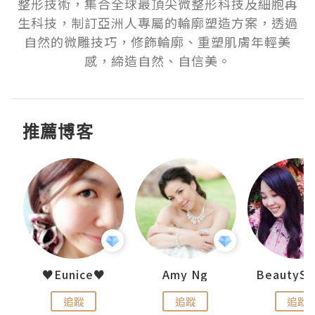
整形技術，集合全球最頂尖微整形科技及細胞再
生科技，制訂亞洲人專屬的輪廓塑造方案，透過
自然的微雕技巧，修飾輪廓、重塑肌膚年輕美
感，締造自然、自信美。
推薦博客
h 夏沫
♥Eunice♥
Amy Ng
追蹤
追蹤
追蹤