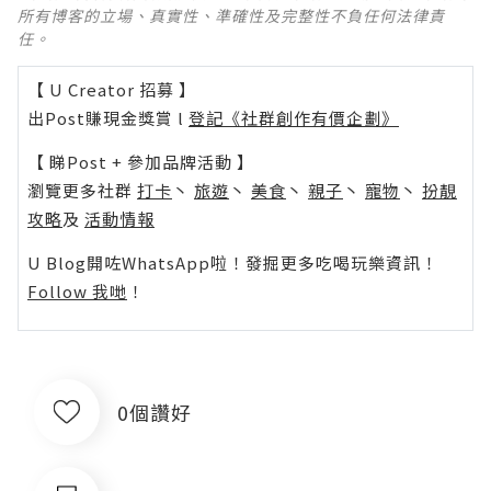
所有博客的立場、真實性、準確性及完整性不負任何法律責
任。
【 U Creator 招募 】
出Post賺現金獎賞 l
登記《社群創作有價企劃》
【 睇Post + 參加品牌活動 】
瀏覽更多社群
打卡
丶
旅遊
丶
美食
丶
親子
丶
寵物
丶
扮靚
攻略
及
活動情報
U Blog開咗WhatsApp啦！發掘更多吃喝玩樂資訊！
Follow 我哋
！
0個讚好