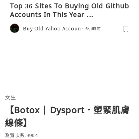
Top 36 Sites To Buying Old Github
Accounts In This Year ...
Buy Old Yahoo Accoun
6小時前
女生
【Botox | Dysport．塑緊肌膚
線條】
瀏覽次數:9904