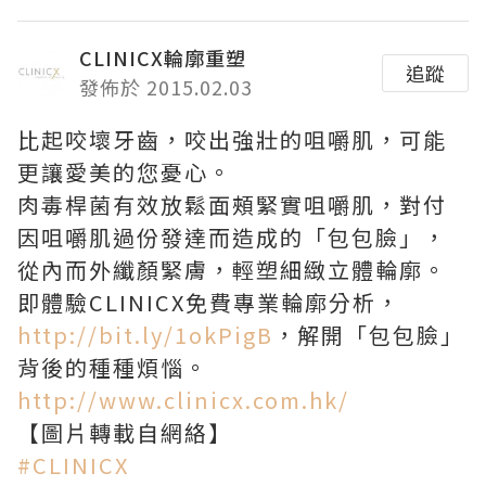
CLINICX輪廓重塑
追蹤
發佈於 2015.02.03
比起咬壞牙齒，咬出強壯的咀嚼肌，可能
更讓愛美的您憂心。
肉毒桿菌有效放鬆面頰緊實咀嚼肌，對付
因咀嚼肌過份發達而造成的「包包臉」，
從內而外纖顏緊膚，輕塑細緻立體輪廓。
即體驗CLINICX免費專業輪廓分析，
http://bit.ly/1okPigB
，解開「包包臉」
背後的種種煩惱。
http://www.clinicx.com.hk/
【圖片轉載自網絡】
‪#‎CLINICX‬