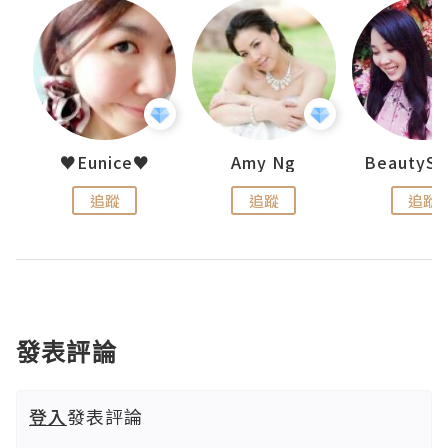
h 夏沫
♥Eunice♥
Amy Ng
追蹤
追蹤
追蹤
發表評論
登入
發表評論