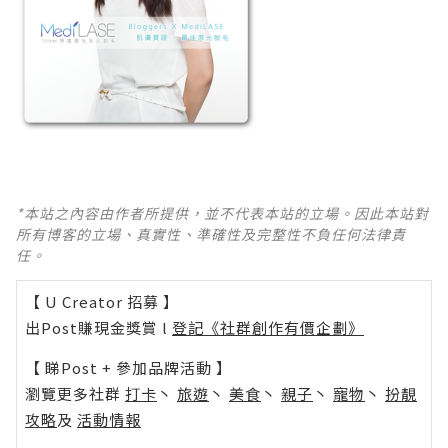
*本站之內容由作者所提供，並不代表本站的立場。因此本站對
所有博客的立場、真實性、準確性及完整性不負任何法律責
任。
【 U Creator 招募 】
出Post賺現金獎賞 l
登記《社群創作有價企劃》
【 睇Post + 參加品牌活動 】
瀏覽更多社群
打卡
丶
旅遊
丶
美食
丶
親子
丶
寵物
丶
扮靚
攻略
及
活動情報