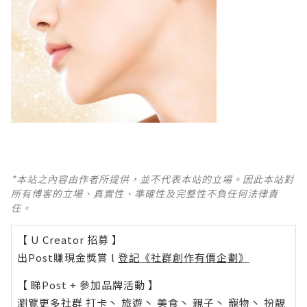
*本站之內容由作者所提供，並不代表本站的立場。因此本站對
所有博客的立場、真實性、準確性及完整性不負任何法律責
任。
【 U Creator 招募 】
出Post賺現金獎賞 l
登記《社群創作有價企劃》
【 睇Post + 參加品牌活動 】
瀏覽更多社群
打卡
丶
旅遊
丶
美食
丶
親子
丶
寵物
丶
扮靚