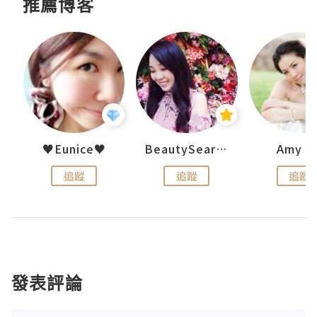
推薦博客
h 夏沫
♥Eunice♥
BeautySearch
Amy N
追蹤
追蹤
追蹤
發表評論