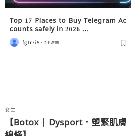
Top 17 Places to Buy Telegram Ac
counts safely in 2026 ...
fgtr7i8
2小時前
女生
【Botox | Dysport．塑緊肌膚
線條】