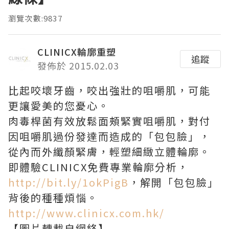
瀏覽次數:9837
CLINICX輪廓重塑
追蹤
發佈於 2015.02.03
比起咬壞牙齒，咬出強壯的咀嚼肌，可能
更讓愛美的您憂心。
肉毒桿菌有效放鬆面頰緊實咀嚼肌，對付
因咀嚼肌過份發達而造成的「包包臉」，
從內而外纖顏緊膚，輕塑細緻立體輪廓。
即體驗CLINICX免費專業輪廓分析，
http://bit.ly/1okPigB
，解開「包包臉」
背後的種種煩惱。
http://www.clinicx.com.hk/
【圖片轉載自網絡】