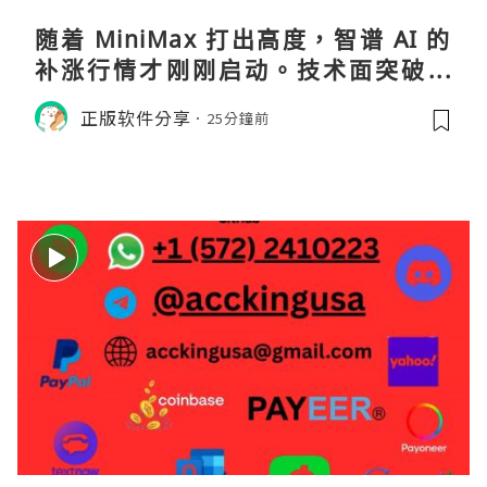
随着 MiniMax 打出高度，智谱 AI 的
补涨行情才刚刚启动。技术面突破在
即，基本面逻辑硬朗，目标先看 170，
正版软件分享
25分鐘前
顺势做多，在巨头上市潮来临前享受泡
沫化红利 开户美股返佣btc最高90%得
28U买服