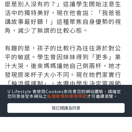
麼是別人沒有的？」這讓學生開始注意生
活中的獨特美好，現在他會說：「我爸爸
講故事最好聽！」這種聚焦自身優勢的視
角，減少了無謂的比較心態。
有趣的是，孩子的比較行為往往源於對公
平的敏感。學生曾因妹妹得到「更多」果
汁大哭，後來媽媽讓她自己倒兩杯，她才
發現原來杯子大小不同。現在她們家實行
「輪流選擇制」，本週由學生決定電視節
目，下週換妹妹選。這種可預見的公平，
U Lifestyle 會使用Cookies來改善您的網站體驗，請確定
您同意接受本網站之
私隱政策和使用條款
才可繼續瀏覽。
讓姐妹間的比較大大減少。
我已閱讀及同意
比較也可以轉化為進步動力。我校老師設
計了「自我進步圖」，讓每個學生記錄自