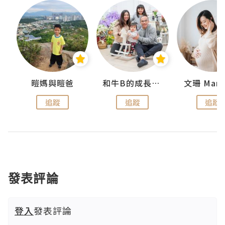
 Swan
暟媽與暟爸
和牛B的成長日記
文珊 ManS
追蹤
追蹤
追蹤
發表評論
登入
發表評論