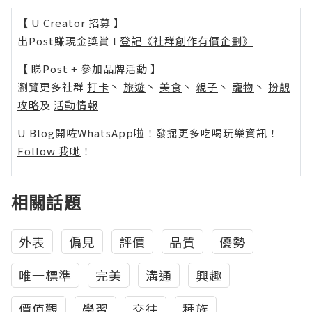
【 U Creator 招募 】
出Post賺現金獎賞 l
登記《社群創作有價企劃》
【 睇Post + 參加品牌活動 】
瀏覽更多社群
打卡
丶
旅遊
丶
美食
丶
親子
丶
寵物
丶
扮靚
攻略
及
活動情報
U Blog開咗WhatsApp啦！發掘更多吃喝玩樂資訊！
Follow 我哋
！
相關話題
外表
偏見
評價
品質
優勢
唯一標準
完美
溝通
興趣
價值觀
學習
交往
種族