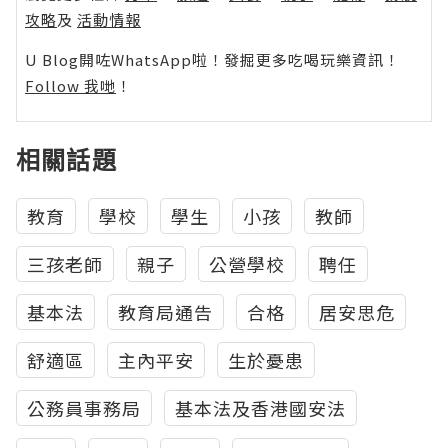
攻略
及
活動情報
U Blog開咗WhatsApp啦！發掘更多吃喝玩樂資訊！
Follow 我哋
！
相關話題
教育
學校
學生
小孩
教師
三孩老師
親子
公營學校
聘任
基本法
教育局通告
合格
居安思危
舒適區
主內平安
生於憂患
公務員事務局
基本法及香港國安法