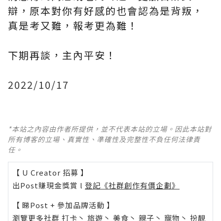
辯，原本對你有好感的也會認為是背叛，
真是考又難，報考更為難！
下期再談，主內平安！
2022/10/17
*本站之內容由作者所提供，並不代表本站的立場。因此本站對
所有博客的立場、真實性、準確性及完整性不負任何法律責
任。
【 U Creator 招募 】
出Post賺現金獎賞 l
登記《社群創作有價企劃》
【 睇Post + 參加品牌活動 】
瀏覽更多社群
打卡
丶
旅遊
丶
美食
丶
親子
丶
寵物
丶
扮靚