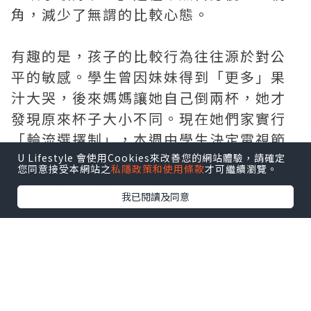
角，減少了無謂的比較心態。
有趣的是，孩子的比較行為往往源於對公
平的敏感。學生曾因妹妹得到「更多」果
汁大哭，後來媽媽讓她自己倒兩杯，她才
發現原來杯子大小不同。現在她們家實行
「輪流選擇制」，本週由學生決定電視節
目，下週換妹妹選。這種可預見的公平，
U Lifestyle 會使用Cookies來改善您的網站體驗，請確定
您同意接受本網站之
私隱政策和使用條款
才可繼續瀏覽。
讓姐妹間的比較大大減少。
我已閱讀及同意
比較也可以轉化為進步動力。我校老師設
計了「自我進步圖」，讓每個學生記錄自
己的成長而非與他人比較。學生原本總盯
著別人成績，現在他更關心：「我這次比
上次多對了幾題？」這種健康的自我比