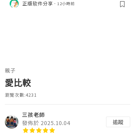
正版软件分享
12小時前
顺势做多，在巨头上市潮来临前享受泡
沫化红利 开户美股返佣btc最高90%得
28U买服
親子
愛比較
瀏覽次數:4231
三孩老師
追蹤
發佈於 2025.10.04