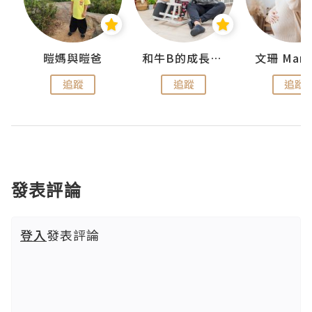
 Swan
暟媽與暟爸
和牛B的成長日記
文珊 ManS
追蹤
追蹤
追蹤
發表評論
登入
發表評論