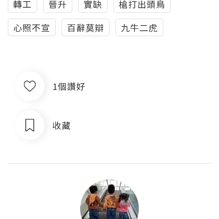
轉工
晉升
實缺
槍打出頭鳥
心照不宣
百辭莫辯
九牛二虎
1個讚好
收藏