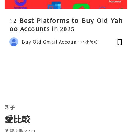
12 Best Platforms to Buy Old Yah
oo Accounts in 2025
Buy Old Gmail Accoun
19小時前
親子
愛比較
瀏覽次數:4231