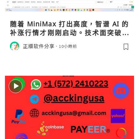
随着 MiniMax 打出高度，智谱 AI 的
补涨行情才刚刚启动。技术面突破在
即，基本面逻辑硬朗，目标先看 170，
正版软件分享
10小時前
顺势做多，在巨头上市潮来临前享受泡
沫化红利 开户美股返佣btc最高90%得
28U买服