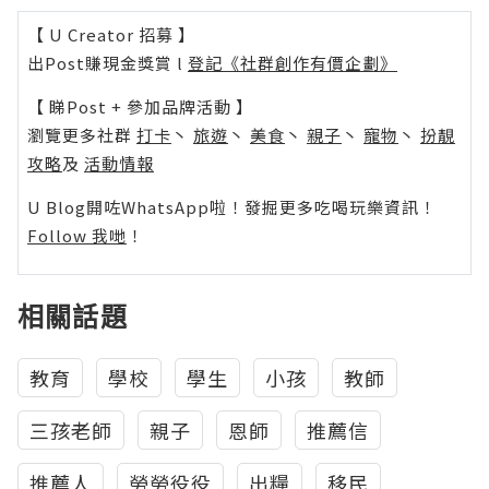
【 U Creator 招募 】
出Post賺現金獎賞 l
登記《社群創作有價企劃》
【 睇Post + 參加品牌活動 】
瀏覽更多社群
打卡
丶
旅遊
丶
美食
丶
親子
丶
寵物
丶
扮靚
攻略
及
活動情報
U Blog開咗WhatsApp啦！發掘更多吃喝玩樂資訊！
Follow 我哋
！
相關話題
教育
學校
學生
小孩
教師
三孩老師
親子
恩師
推薦信
推薦人
勞勞役役
出糧
移民