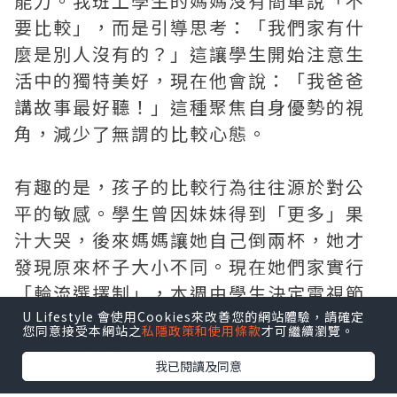
能力。我班上學生的媽媽沒有簡單說「不
要比較」，而是引導思考：「我們家有什
麼是別人沒有的？」這讓學生開始注意生
活中的獨特美好，現在他會說：「我爸爸
講故事最好聽！」這種聚焦自身優勢的視
角，減少了無謂的比較心態。
有趣的是，孩子的比較行為往往源於對公
平的敏感。學生曾因妹妹得到「更多」果
汁大哭，後來媽媽讓她自己倒兩杯，她才
發現原來杯子大小不同。現在她們家實行
「輪流選擇制」，本週由學生決定電視節
目，下週換妹妹選。這種可預見的公平，
U Lifestyle 會使用Cookies來改善您的網站體驗，請確定
您同意接受本網站之
私隱政策和使用條款
才可繼續瀏覽。
讓姐妹間的比較大大減少。
我已閱讀及同意