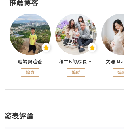
推薦博客
 Swan
暟媽與暟爸
和牛B的成長日記
文珊 ManS
追蹤
追蹤
追蹤
發表評論