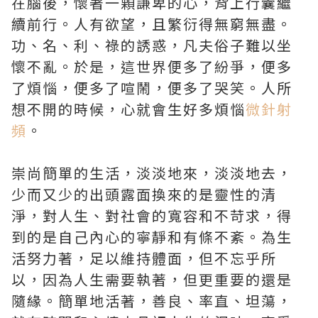
在腦後，懷著一顆謙卑的心，背上行囊繼
續前行。人有欲望，且繁衍得無窮無盡。
功、名、利、祿的誘惑，凡夫俗子難以坐
懷不亂。於是，這世界便多了紛爭，便多
了煩惱，便多了喧鬧，便多了哭笑。人所
想不開的時候，心就會生好多煩惱
微針射
頻
。
崇尚簡單的生活，淡淡地來，淡淡地去，
少而又少的出頭露面換來的是靈性的清
淨，對人生、對社會的寬容和不苛求，得
到的是自己內心的寧靜和有條不紊。為生
活努力著，足以維持體面，但不忘乎所
以，因為人生需要執著，但更重要的還是
隨緣。簡單地活著，善良、率直、坦蕩，