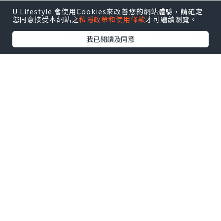
U Lifestyle 會使用Cookies來改善您的網站體驗，請確定
當我們盡力把悲觀的事情用樂觀的態度去
您同意接受本網站之
私隱政策和使用條款
才可繼續瀏覽。
表達時，你會發現迷宮順著走到出口能遇
我已閱讀及同意
光明，倒著回到出發一樣光亮。我們都一
樣，正處於期盼未來，掙脫過去，當下使
勁的樣子。會狼狽，有瀟灑，但更多的是
不怕。不怕動盪，不怕轉機，不怕突然。
誰的青春不迷茫，其實我們都一樣。
一件事只要你堅持得足夠久，“堅持”就
會慢慢變成“習慣”。原本需要費力去驅
動的事情就成了家常便飯，原本下定決心
才能開始的事情也變得理所當然
Hermia
好唔好
。