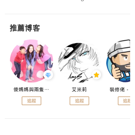
推薦博客
點滴
儍媽媽與兩隻小魔怪之家
艾米莉
追蹤
追蹤
追蹤