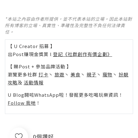
*本站之內容由作者所提供，並不代表本站的立場。因此本站對
所有博客的立場、真實性、準確性及完整性不負任何法律責
任。
【 U Creator 招募 】
出Post賺現金獎賞 l
登記《社群創作有價企劃》
【 睇Post + 參加品牌活動 】
瀏覽更多社群
打卡
丶
旅遊
丶
美食
丶
親子
丶
寵物
丶
扮靚
攻略
及
活動情報
U Blog開咗WhatsApp啦！發掘更多吃喝玩樂資訊！
Follow 我哋
！
0個讚好