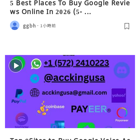
5 Best Places To Buy Google Revie
ws Online In 2026 (5- ...
ggbh
1小時前