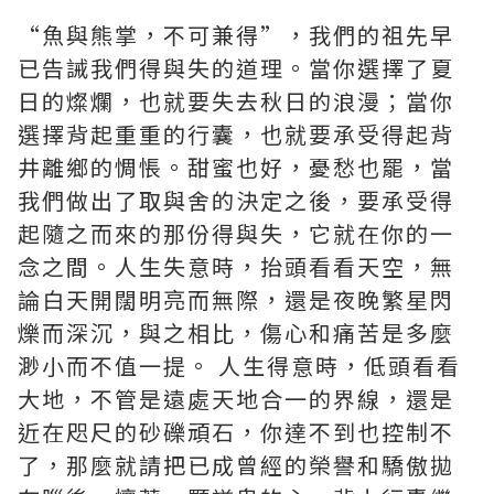
“魚與熊掌，不可兼得”，我們的祖先早
已告誡我們得與失的道理。當你選擇了夏
日的燦爛，也就要失去秋日的浪漫；當你
選擇背起重重的行囊，也就要承受得起背
井離鄉的惆悵。甜蜜也好，憂愁也罷，當
我們做出了取與舍的決定之後，要承受得
起隨之而來的那份得與失，它就在你的一
念之間。人生失意時，抬頭看看天空，無
論白天開闊明亮而無際，還是夜晚繁星閃
爍而深沉，與之相比，傷心和痛苦是多麼
渺小而不值一提。 人生得意時，低頭看看
大地，不管是遠處天地合一的界線，還是
近在咫尺的砂礫頑石，你達不到也控制不
了，那麼就請把已成曾經的榮譽和驕傲拋