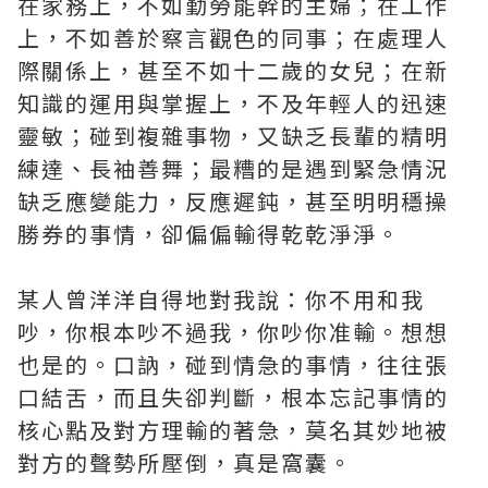
在家務上，不如勤勞能幹的主婦；在工作
上，不如善於察言觀色的同事；在處理人
際關係上，甚至不如十二歲的女兒；在新
知識的運用與掌握上，不及年輕人的迅速
靈敏；碰到複雜事物，又缺乏長輩的精明
練達、長袖善舞；最糟的是遇到緊急情況
缺乏應變能力，反應遲鈍，甚至明明穩操
勝券的事情，卻偏偏輸得乾乾淨淨。
某人曾洋洋自得地對我說：你不用和我
吵，你根本吵不過我，你吵你准輸。想想
也是的。口訥，碰到情急的事情，往往張
口結舌，而且失卻判斷，根本忘記事情的
核心點及對方理輸的著急，莫名其妙地被
對方的聲勢所壓倒，真是窩囊。