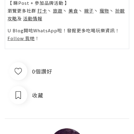
【 睇Post + 參加品牌活動 】
瀏覽更多社群
打卡
丶
旅遊
丶
美食
丶
親子
丶
寵物
丶
扮靚
攻略
及
活動情報
U Blog開咗WhatsApp啦！發掘更多吃喝玩樂資訊！
Follow 我哋
！
0個讚好
收藏