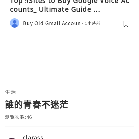
Top 9Sites to Buy Google Voice Ac
counts_ Ultimate Guide ...
Buy Old Gmail Accoun
1小時前
生活
誰的青春不迷茫
瀏覽次數:46
clarass