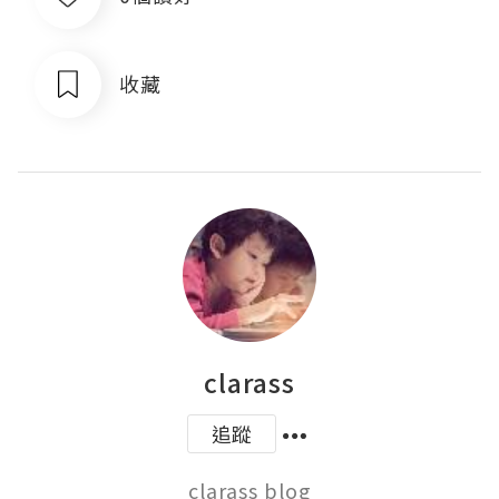
收藏
clarass
追蹤
clarass blog