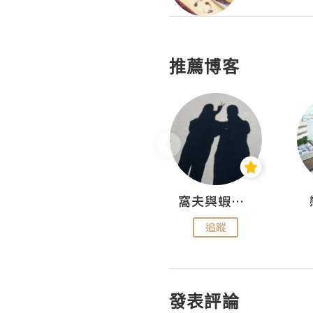
推薦博客
Fabrice 嚐味
窩夫與蝦子餅
追蹤
追蹤
發表評論