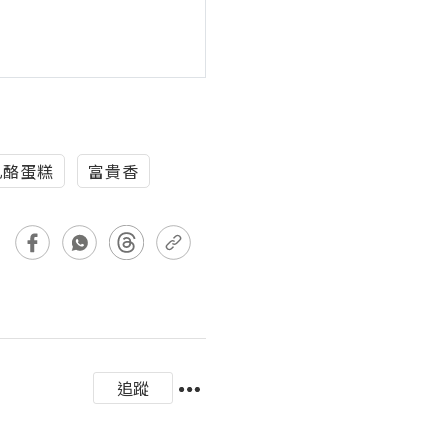
乳酪蛋糕
富貴香
追蹤