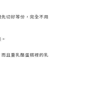
們先切好等份，完全不用
畫。
，而且重乳酪蛋糕裡的乳