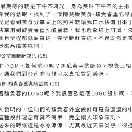
天最期待的就是下午茶時光，身為美味下午茶的主揪
揮我的慧眼，找到了一個隱藏版美食-馥貴春重乳酪
光是看到美食分享文上的照片就讓我口水快流出來
快享用到馥貴春重乳酪蛋糕，我也趕緊線上訂購，
而且全程都低溫直送，完全新鮮直送。不過既然是
步來品嚐美味吧！
貼心DM，如何貼心呢？黑底黃字的配色，視覺上相
，讓我們到台南的時候可以直接買到美味。
著馥貴春的LOGO呢？我很喜歡這個LOGO設計啊
人發明的，但咱們的馥貴春外盒設計可是有濃濃的
這種設計理念可真不簡單，完全讓人印象深刻。
送來的時候還是冰冰涼涼，尤其最近天氣炎熱，很