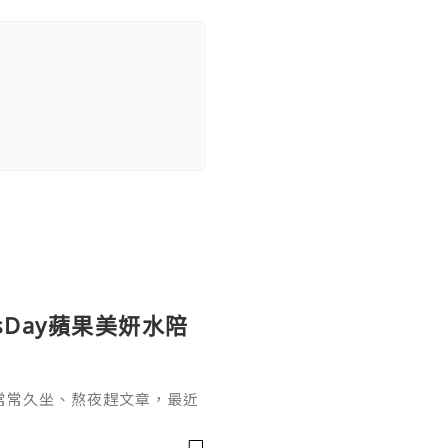
sDay蘋果美妍水陪
常常久坐、熬夜趕文章，最近
，也開始希望能從日常飲食和
sDay 蘋果美妍水，一開始吸