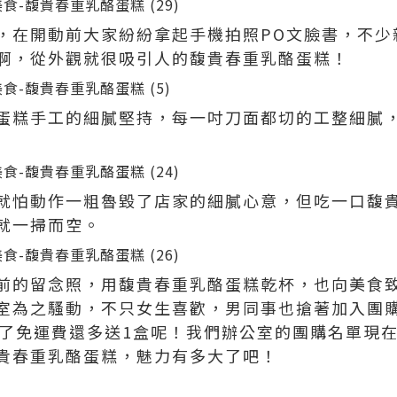
，在開動前大家紛紛拿起手機拍照PO文臉書，不少
啊，從外觀就很吸引人的馥貴春重乳酪蛋糕！
蛋糕手工的細膩堅持，每一吋刀面都切的工整細膩
就怕動作一粗魯毀了店家的細膩心意，但吃一口馥
就一掃而空。
前的留念照，用馥貴春重乳酪蛋糕乾杯，也向美食
室為之騷動，不只女生喜歡，男同事也搶著加入團購
除了免運費還多送1盒呢！我們辦公室的團購名單現在
貴春重乳酪蛋糕，魅力有多大了吧！