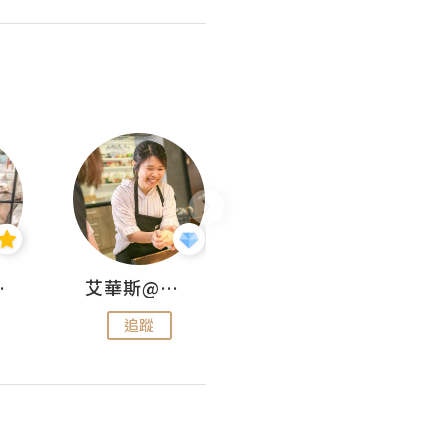
jojo
艾華斯@鄭大小姐工房
KEEP MY FAITH
追蹤
追蹤