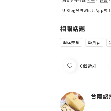
瀏覽更多社群
打卡
丶
旅遊
U Blog開咗WhatsAp
相關話題
網購美食
馥貴春
0個讚好
台南馥