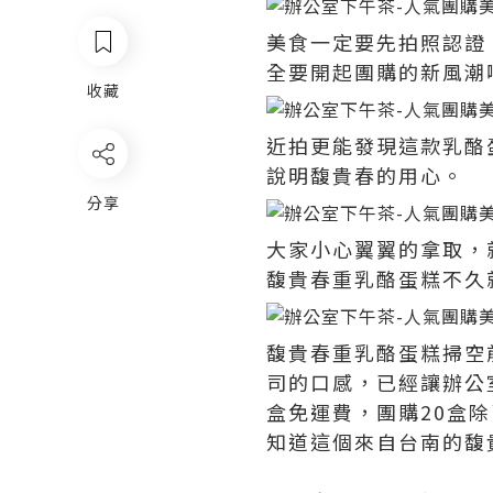
美食一定要先拍照認證
全要開起團購的新風潮
收藏
近拍更能發現這款乳酪
說明馥貴春的用心。
分享
大家小心翼翼的拿取，
馥貴春重乳酪蛋糕不久
馥貴春重乳酪蛋糕掃空
司的口感，已經讓辦公
盒免運費，團購20盒
知道這個來自台南的馥