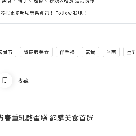
丶
美食
丶
親子
丶
寵物
丶
扮靚攻略
及
活動情報
p啦！發掘更多吃喝玩樂資訊！
Follow 我哋
！
富貴春
隱藏版美食
伴手禮
富貴
台南
重
收藏
貴春重乳酪蛋糕 網購美食首選