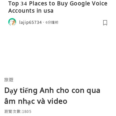
Top 34 Places to Buy Google Voice
Accounts in usa
lajip65734
6分鐘前
旅遊
Dạy tiếng Anh cho con qua
âm nhạc và video
瀏覽次數:1805