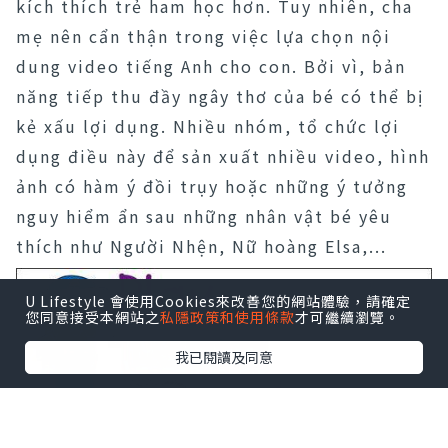
kích thích trẻ ham học hơn. Tuy nhiên, cha
mẹ nên cẩn thận trong việc lựa chọn nội
dung video tiếng Anh cho con. Bởi vì, bản
năng tiếp thu đầy ngây thơ của bé có thể bị
kẻ xấu lợi dụng. Nhiều nhóm, tổ chức lợi
dụng điều này để sản xuất nhiều video, hình
ảnh có hàm ý đồi trụy hoặc những ý tưởng
nguy hiểm ẩn sau những nhân vật bé yêu
thích như Người Nhện, Nữ hoàng Elsa,...
U Lifestyle 會使用Cookies來改善您的網站體驗，請確定
您同意接受本網站之
私隱政策和使用條款
才可繼續瀏覽。
我已閱讀及同意