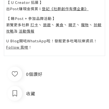
【 U Creator 招募 】
出Post賺現金獎賞 l
登記《社群創作有價企劃》
【 睇Post + 參加品牌活動 】
瀏覽更多社群
打卡
丶
旅遊
丶
美食
丶
親子
丶
寵物
丶
扮靚
攻略
及
活動情報
U Blog開咗WhatsApp啦！發掘更多吃喝玩樂資訊！
Follow 我哋
！
0個讚好
收藏