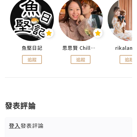
urnal
魚堅日記
思思賢 ChillMyBabe
rikala
追蹤
追蹤
追蹤
發表評論
登入
發表評論