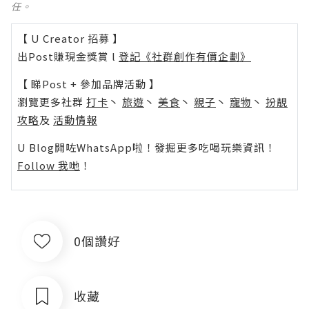
任。
【 U Creator 招募 】
出Post賺現金獎賞 l
登記《社群創作有價企劃》
【 睇Post + 參加品牌活動 】
瀏覽更多社群
打卡
丶
旅遊
丶
美食
丶
親子
丶
寵物
丶
扮靚
攻略
及
活動情報
U Blog開咗WhatsApp啦！發掘更多吃喝玩樂資訊！
Follow 我哋
！
0個讚好
收藏