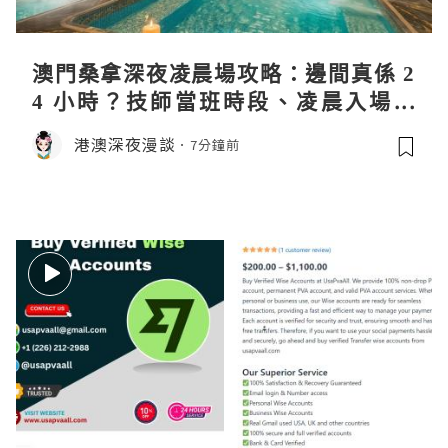
澳門桑拿深夜凌晨場攻略：邊間真係 2
4 小時？技師當班時段、凌晨入場流
程、過夜安排一次過講清
港澳深夜漫談
7分鐘前