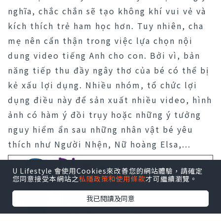
nghĩa, chắc chắn sẽ tạo không khí vui vẻ và
kích thích trẻ ham học hơn. Tuy nhiên, cha
mẹ nên cẩn thận trong việc lựa chọn nội
dung video tiếng Anh cho con. Bởi vì, bản
năng tiếp thu đầy ngây thơ của bé có thể bị
kẻ xấu lợi dụng. Nhiều nhóm, tổ chức lợi
dụng điều này để sản xuất nhiều video, hình
ảnh có hàm ý đồi trụy hoặc những ý tưởng
nguy hiểm ẩn sau những nhân vật bé yêu
thích như Người Nhện, Nữ hoàng Elsa,...
U Lifestyle 會使用Cookies來改善您的網站體驗，請確定
您同意接受本網站之
私隱政策和使用條款
才可繼續瀏覽。
我已閱讀及同意