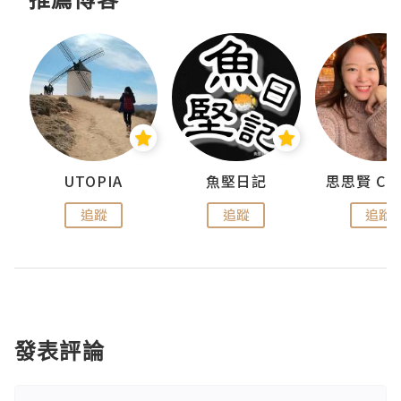
urnal
UTOPIA
魚堅日記
追蹤
追蹤
追蹤
發表評論