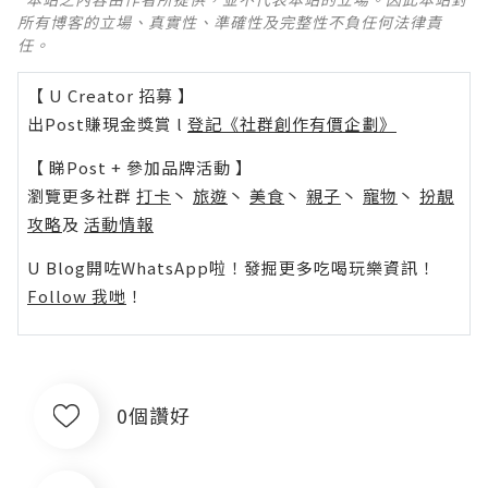
所有博客的立場、真實性、準確性及完整性不負任何法律責
任。
【 U Creator 招募 】
出Post賺現金獎賞 l
登記《社群創作有價企劃》
【 睇Post + 參加品牌活動 】
瀏覽更多社群
打卡
丶
旅遊
丶
美食
丶
親子
丶
寵物
丶
扮靚
攻略
及
活動情報
U Blog開咗WhatsApp啦！發掘更多吃喝玩樂資訊！
Follow 我哋
！
0個讚好