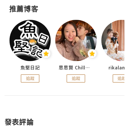
推薦博客
urnal
魚堅日記
思思賢 ChillMyBabe
rikala
追蹤
追蹤
追蹤
發表評論