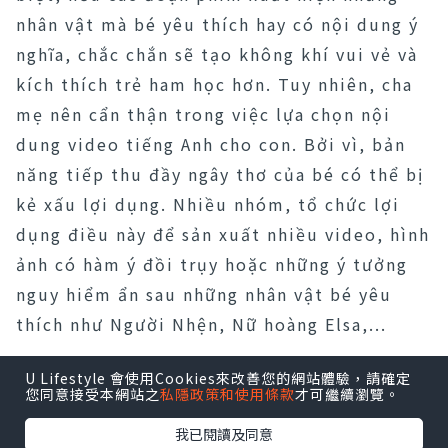
nhân vật mà bé yêu thích hay có nội dung ý
nghĩa, chắc chắn sẽ tạo không khí vui vẻ và
kích thích trẻ ham học hơn. Tuy nhiên, cha
mẹ nên cẩn thận trong việc lựa chọn nội
dung video tiếng Anh cho con. Bởi vì, bản
năng tiếp thu đầy ngây thơ của bé có thể bị
kẻ xấu lợi dụng. Nhiều nhóm, tổ chức lợi
dụng điều này để sản xuất nhiều video, hình
ảnh có hàm ý đồi trụy hoặc những ý tưởng
nguy hiểm ẩn sau những nhân vật bé yêu
thích như Người Nhện, Nữ hoàng Elsa,...
U Lifestyle 會使用Cookies來改善您的網站體驗，請確定
您同意接受本網站之
私隱政策和使用條款
才可繼續瀏覽。
我已閱讀及同意