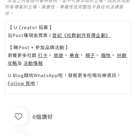
*本站之內容由作者所提供，並不代表本站的立場。因此本站對
所有博客的立場、真實性、準確性及完整性不負任何法律責
任。
【 U Creator 招募 】
出Post賺現金獎賞 l
登記《社群創作有價企劃》
【 睇Post + 參加品牌活動 】
瀏覽更多社群
打卡
丶
旅遊
丶
美食
丶
親子
丶
寵物
丶
扮靚
攻略
及
活動情報
U Blog開咗WhatsApp啦！發掘更多吃喝玩樂資訊！
Follow 我哋
！
0個讚好