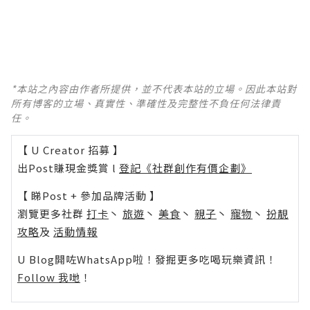
*本站之內容由作者所提供，並不代表本站的立場。因此本站對
所有博客的立場、真實性、準確性及完整性不負任何法律責
任。
【 U Creator 招募 】
出Post賺現金獎賞 l
登記《社群創作有價企劃》
【 睇Post + 參加品牌活動 】
瀏覽更多社群
打卡
丶
旅遊
丶
美食
丶
親子
丶
寵物
丶
扮靚
攻略
及
活動情報
U Blog開咗WhatsApp啦！發掘更多吃喝玩樂資訊！
Follow 我哋
！