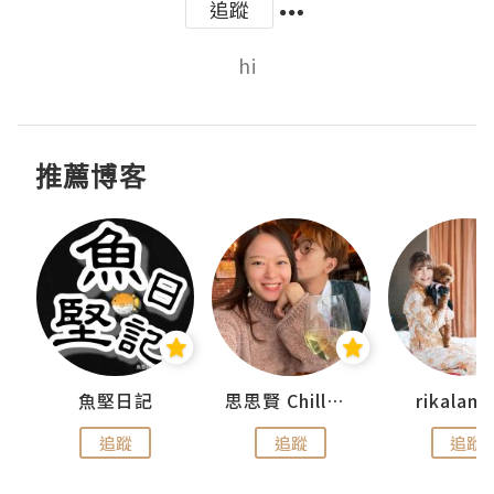
追蹤
hi
推薦博客
urnal
魚堅日記
思思賢 ChillMyBabe
rikala
追蹤
追蹤
追蹤