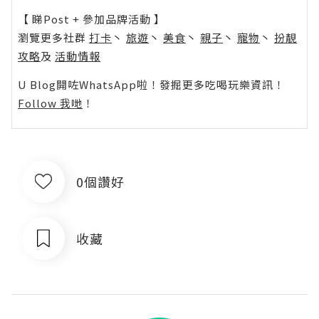
【 睇Post + 參加品牌活動 】
瀏覽更多社群
打卡
丶
旅遊
丶
美食
丶
親子
丶
寵物
丶
扮靚
攻略
及
活動情報
U Blog開咗WhatsApp啦！發掘更多吃喝玩樂資訊！
Follow 我哋
！
0個讚好
收藏