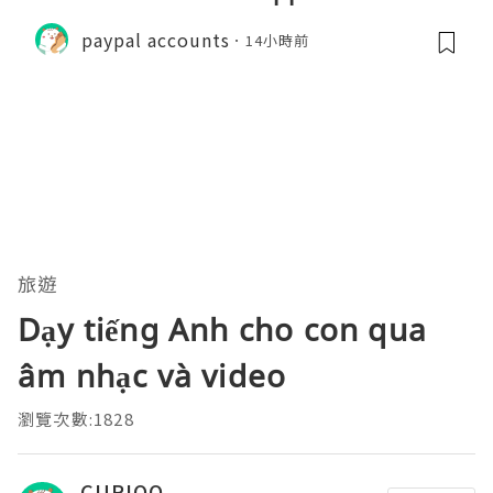
paypal accounts
14小時前
旅遊
Dạy tiếng Anh cho con qua
âm nhạc và video
瀏覽次數:1828
CURIOO