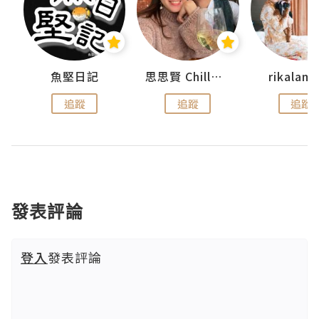
urnal
魚堅日記
思思賢 ChillMyBabe
rikala
追蹤
追蹤
追蹤
發表評論
登入
發表評論