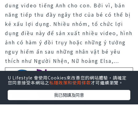
dung video tiếng Anh cho con. Bởi vì, bản
năng tiếp thu đầy ngây thơ của bé có thể bị
kẻ xấu lợi dụng. Nhiều nhóm, tổ chức lợi
dụng điều này để sản xuất nhiều video, hình
ảnh có hàm ý đồi trụy hoặc những ý tưởng
nguy hiểm ẩn sau những nhân vật bé yêu
thích như Người Nhện, Nữ hoàng Elsa,...
U Lifestyle 會使用Cookies來改善您的網站體驗，請確定
您同意接受本網站之
私隱政策和使用條款
才可繼續瀏覽。
我已閱讀及同意