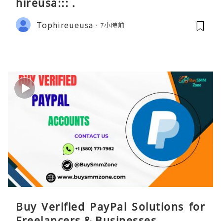
hireusa::: .
Tophireueusa
7小時前
Buy Verified PayPal Solutions for
Freelancers & Businesses